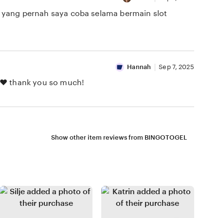
ni yang pernah saya coba selama bermain slot
Hannah
Sep 7, 2025
Gokil parah si ini situs gacor, buat aku langsung jatuh ❤️ thank you so much!
Show other item reviews from BINGOTOGEL