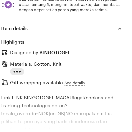
ulasan bintang 5, mengirim tepat waktu, dan membalas
dengan cepat setiap pesan yang mereka terima.
Item details
Highlights
0)
Value (9)
Comfort (8)
Ease of use (2)
Condition (1)
Designed by
BINGOTOGEL
Materials: Cotton, Knit
Read
Gift wrapping available
the
See details
full
Link LINK BINGOTOGEL MACAUlegal/cookies-and-
description
tracking-technologiesno-en?
locale_override=NOK|en-GB|NO merupakan situs
pilihan terpercaya yang hadir di indonesia dari
platform slot terbaik hari ini