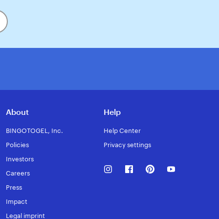
About
Help
BINGOTOGEL, Inc.
Help Center
Policies
Privacy settings
Investors
Instagram
Facebook
Pinterest
Youtube
Careers
Press
Impact
Legal imprint