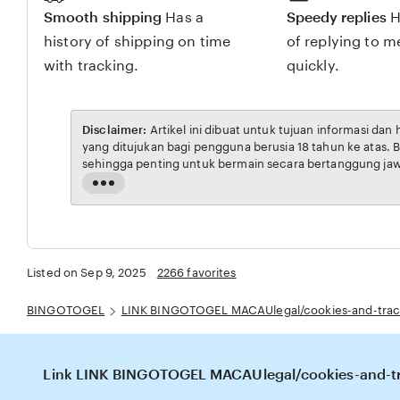
Smooth shipping
Has a
Speedy replies
H
history of shipping on time
of replying to 
with tracking.
quickly.
Disclaimer:
Artikel ini dibuat untuk tujuan informasi dan
yang ditujukan bagi pengguna berusia 18 tahun ke atas. B
sehingga penting untuk bermain secara bertanggung ja
berjudi sebagai sumber penghasilan utama. Semua ke
Read
pada faktor keberuntungan dan manajemen bermain dari
the
full
description
Listed on Sep 9, 2025
2266 favorites
BINGOTOGEL
LINK BINGOTOGEL MACAUlegal/cookies-and-trac
Link LINK BINGOTOGEL MACAUlegal/cookies-and-trac