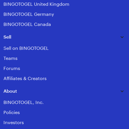
BINGOTOGEL United Kingdom
BINGOTOGEL Germany
BINGOTOGEL Canada
Sell
Sell on BINGOTOGEL
Teams
Forums
Affiliates & Creators
About
BINGOTOGEL, Inc.
Policies
Investors