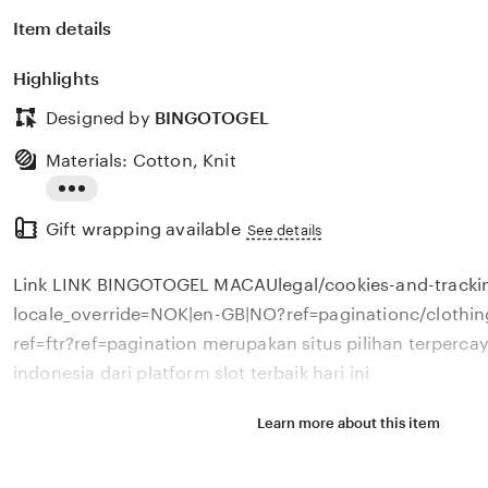
Item details
Highlights
Designed by
BINGOTOGEL
Materials: Cotton, Knit
Read
Gift wrapping available
the
See details
full
Link LINK BINGOTOGEL MACAUlegal/cookies-and-tracki
description
locale_override=NOK|en-GB|NO?ref=paginationc/clothing
ref=ftr?ref=pagination merupakan situs pilihan terpercay
indonesia dari platform slot terbaik hari ini
Learn more about this item
Disebut sebagai situs gacor toto slot terpercaya, BIN
berbagai jenis games slot online dengan tingkat keme