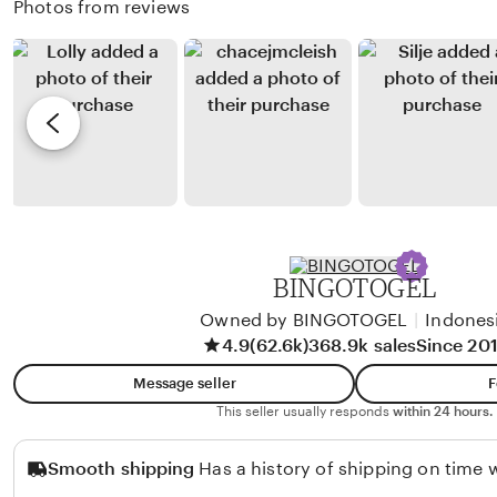
Photos from reviews
a
i
w
g
n
e
b
r
J
y
e
i
K
v
m
a
i
e
t
e
n
i
w
e
e
b
z
y
BINGOTOGEL
H
Owned by BINGOTOGEL
|
Indones
a
4.9
(62.6k)
368.9k sales
Since 20
n
n
Message seller
F
a
This seller usually responds
within 24 hours.
h
Smooth shipping
Has a history of shipping on time w