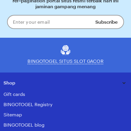
ref=pagination portal situs resmi terbaik hari ini
jaminan gampang menang
Subscribe
Enter
your
email
BINGOTOGEL SITUS SLOT GACOR
Shop
Gift cards
BINGOTOGEL Registry
Sitemap
BINGOTOGEL blog