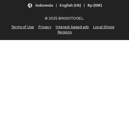
Indonesia | English (US) | Rp (IDR)
© 2025 BINGOTOGEL.
Terms of Use
Privacy
Interest-based ads
Local Shops
Regions