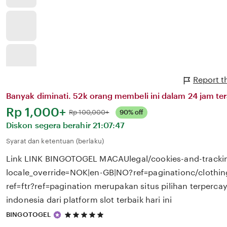
Report t
Banyak diminati. 52k orang membeli ini dalam 24 jam ter
Harga:
Rp 1,000+
Normal:
Rp 100,000+
90% off
Diskon segera berahir
21:07:47
Syarat dan ketentuan (berlaku)
Link LINK BINGOTOGEL MACAUlegal/cookies-and-tracki
locale_override=NOK|en-GB|NO?ref=paginationc/clothing
ref=ftr?ref=pagination merupakan situs pilihan terpercay
indonesia dari platform slot terbaik hari ini
5
BINGOTOGEL
out