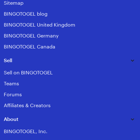
Sitemap
BINGOTOGEL blog
BINGOTOGEL United Kingdom
BINGOTOGEL Germany
BINGOTOGEL Canada
Sell
Sell on BINGOTOGEL
Teams
Forums
Affiliates & Creators
About
BINGOTOGEL, Inc.