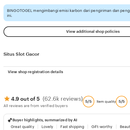
BINGOTOGEL mengimbangi emisi karbon dari pengiriman dan pen
ini.
View additional shop policies
Situs Slot Gacor
View shop registration details
(62.6k reviews)
4.9 out of 5
5/5
5/5
Item quality
All reviews are from verified buyers
Buyer highlights, summarized by AI
Great quality
Lovely
Fast shipping
Gift-worthy
Beaut