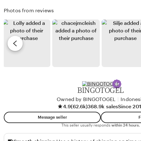
n
l
e
n
Photos from reviews
a
i
w
g
n
e
b
r
J
y
e
i
K
v
m
a
i
e
t
e
n
i
w
e
e
b
z
y
BINGOTOGEL
H
Owned by BINGOTOGEL
|
Indones
a
4.9
(62.6k)
368.9k sales
Since 20
n
n
Message seller
F
a
This seller usually responds
within 24 hours.
h