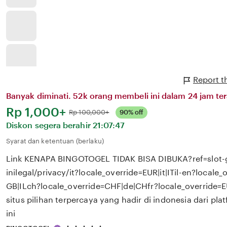
Report t
Banyak diminati. 52k orang membeli ini dalam 24 jam ter
Harga:
Rp 1,000+
Normal:
Rp 100,000+
90% off
Diskon segera berahir
21:07:47
Syarat dan ketentuan (berlaku)
Link KENAPA BINGOTOGEL TIDAK BISA DIBUKA?ref=slot-g
inilegal/privacy/it?locale_override=EUR|it|ITil-en?locale_
GB|ILch?locale_override=CHF|de|CHfr?locale_override=
situs pilihan terpercaya yang hadir di indonesia dari plat
ini