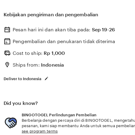
Disebut sebagai situs gacor toto slot terpercaya, BIN
berbagai jenis games slot online dengan tingkat keme
Kebijakan pengiriman dan pengembalian
menang hari ini. Tentu BINGOTOGEL menjadi pilihan ya
meraih kemenangan dengan peluang menang besar di si
Pesan hari ini dan akan tiba pada:
Sep 19-26
terbaik hari ini tahun 2025 minimal deposit 1000 rupiah.
Pengembalian dan penukaran tidak diterima
Cost to ship:
Rp
1,000
Ships from:
Indonesia
Deliver to Indonesia
Did you know?
BINGOTOGEL Perlindungan Pembelian
Berbelanja dengan percaya diri di BINGOTOGEL, mengetahui 
pesanan, kami siap membantu Anda untuk semua pembelia
see program terms