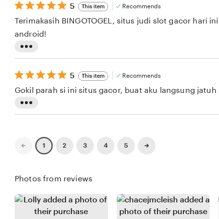
5
g
5
Recommends
This item
s
out
r
Terimakasih BINGOTOGEL, situs judi slot gacor hari i
of
t
5
e
android!
i
stars
v
n
L
i
g
i
e
5
r
5
Recommends
This item
s
out
w
e
of
t
b
5
v
i
stars
L
y
i
n
i
M
e
g
s
e
w
Previous
Next
r
2
3
4
5
1
t
page
page
l
b
e
i
i
y
v
n
s
Photos from reviews
L
i
g
s
e
e
r
a
s
w
e
K