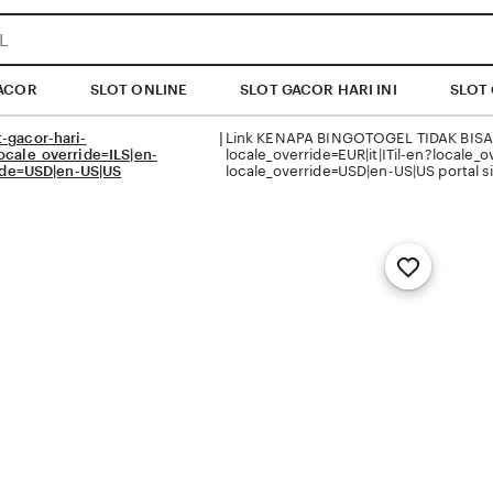
ACOR
SLOT ONLINE
SLOT GACOR HARI INI
SLOT
gacor-hari-
Link KENAPA BINGOTOGEL TIDAK BISA DI
 | 
locale_override=ILS|en-
locale_override=EUR|it|ITil-en?locale
ide=USD|en-US|US
locale_override=USD|en-US|US portal s
Add
to
Favorites