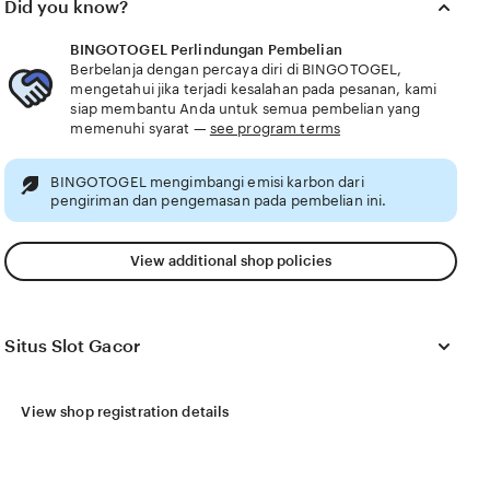
Did you know?
BINGOTOGEL Perlindungan Pembelian
Berbelanja dengan percaya diri di BINGOTOGEL,
mengetahui jika terjadi kesalahan pada pesanan, kami
siap membantu Anda untuk semua pembelian yang
memenuhi syarat —
see program terms
BINGOTOGEL mengimbangi emisi karbon dari
pengiriman dan pengemasan pada pembelian ini.
View additional shop policies
Situs Slot Gacor
View shop registration details