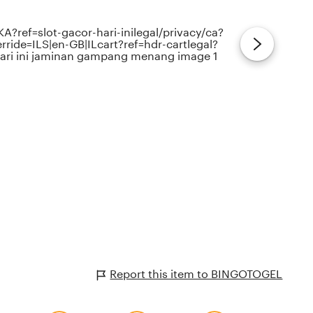
Report this item to BINGOTOGEL