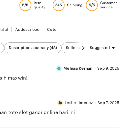
Item
Customer
5/5
5/5
5/5
Shipping
quality
service
tiful
As described
Cute
Suggested
Description accuracy (48)
Seller service (19)
Sizing & Fit (1
Melissa Kernan
Sep 9, 2025
asih maxwin!
Leslie Jimenez
Sep 7, 2025
 toto slot gacor online hari ini