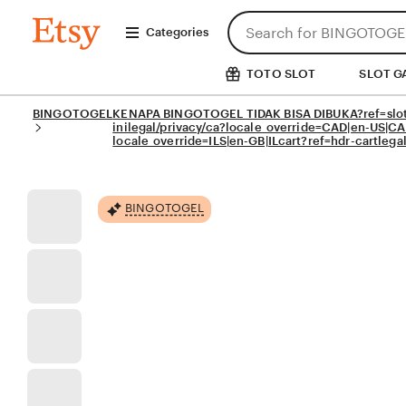
Skip
Search
BINGOTOGEL
to
Categories
for
Content
items
or
TOTO SLOT
SLOT G
shops
BINGOTOGEL
KENAPA BINGOTOGEL TIDAK BISA DIBUKA?ref=slot-
inilegal/privacy/ca?locale_override=CAD|en-US|CA
locale_override=ILS|en-GB|ILcart?ref=hdr-cartlegal
BINGOTOGEL