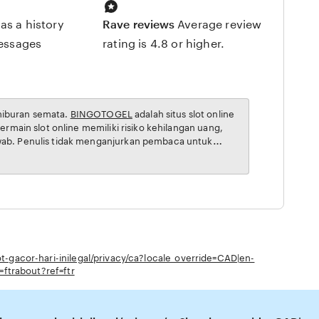
as a history
Rave reviews
Average review
messages
rating is 4.8 or higher.
 hiburan semata.
BINGOTOGEL
adalah situs slot online
ermain slot online memiliki risiko kehilangan uang,
wab. Penulis tidak menganjurkan pembaca untuk
menangan maupun kekalahan sepenuhnya bergantung
 masing-masing individu.
acor-hari-inilegal/privacy/ca?locale_override=CAD|en-
=ftrabout?ref=ftr