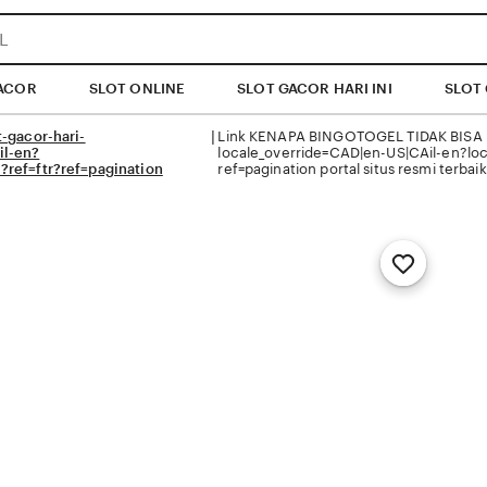
ACOR
SLOT ONLINE
SLOT GACOR HARI INI
SLOT
gacor-hari-
Link KENAPA BINGOTOGEL TIDAK BISA DI
 | 
il-en?
locale_override=CAD|en-US|CAil-en?loca
l?ref=ftr?ref=pagination
ref=pagination portal situs resmi terba
Add
to
Favorites