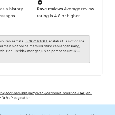
as a history
Rave reviews
Average review
messages
rating is 4.8 or higher.
 hiburan semata.
BINGOTOGEL
adalah situs slot online
ermain slot online memiliki risiko kehilangan uang,
wab. Penulis tidak menganjurkan pembaca untuk
menangan maupun kekalahan sepenuhnya bergantung
 masing-masing individu.
acor-hari-inilegal/privacy/ca?locale_override=CAD|en-
=ftr?ref=pagination