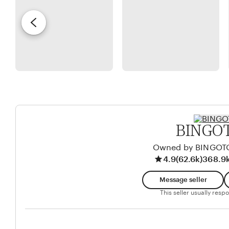
l
b
v
e
i
y
i
r
e
K
e
n
J
a
w
a
i
t
b
n
m
i
y
e
e
H
n
a
e
n
z
BINGO
n
a
Owned by BINGOT
4.9
(62.6k)
368.9k
h
Message seller
This seller usually res