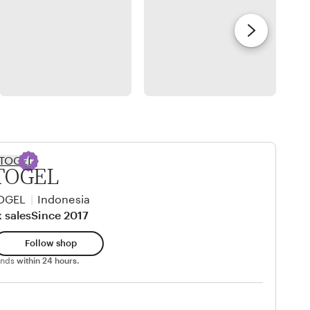
TOGEL
OGEL
|
Indonesia
 sales
Since 2017
Follow shop
ponds
within 24 hours.