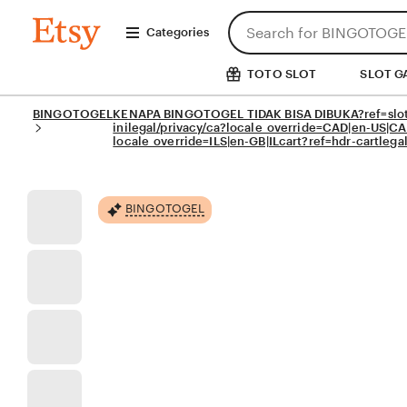
Skip
Search
BINGOTOGEL
to
Categories
for
Content
items
or
TOTO SLOT
SLOT G
shops
BINGOTOGEL
KENAPA BINGOTOGEL TIDAK BISA DIBUKA?ref=slot-
inilegal/privacy/ca?locale_override=CAD|en-US|CA
locale_override=ILS|en-GB|ILcart?ref=hdr-cartlega
BINGOTOGEL