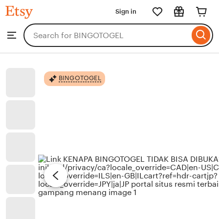
BINGOTOGEL
Sign in
Skip
to
Search
Browse
ontent
for
items
or
shops
BINGOTOGEL