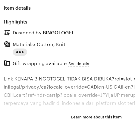
Item details
Highlights
Designed by
BINGOTOGEL
Materials: Cotton, Knit
Read
Gift wrapping available
the
See details
full
Link KENAPA BINGOTOGEL TIDAK BISA DIBUKA?ref=slot-g
description
inilegal/privacy/ca?locale_override=CAD|en-US|CAil-en?l
GB|ILcart?ref=hdr-cartjp?locale_override=JPY|ja|JP merup
terpercaya yang hadir di indonesia dari platform slot terb
Learn more about this item
Disebut sebagai situs gacor toto slot terpercaya, BIN
berbagai jenis games slot online dengan tingkat keme