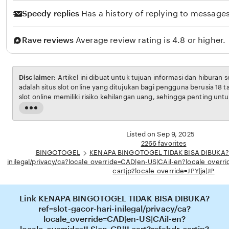
Speedy replies
Has a history of replying to messages
Rave reviews
Average review rating is 4.8 or higher.
Disclaimer:
Artikel ini dibuat untuk tujuan informasi dan hiburan 
adalah situs slot online yang ditujukan bagi pengguna berusia 18 
slot online memiliki risiko kehilangan uang, sehingga penting unt
bertanggung jawab. Penulis tidak menganjurkan pembaca untuk b
Read
penghasilan utama. Semua kemenangan maupun kekalahan sep
the
pada faktor keberuntungan dan manajemen bermain dari masing-m
full
Listed on Sep 9, 2025
description
2266 favorites
BINGOTOGEL
KENAPA BINGOTOGEL TIDAK BISA DIBUKA?re
inilegal/privacy/ca?locale_override=CAD|en-US|CAil-en?locale_overri
cartjp?locale_override=JPY|ja|JP
Link KENAPA BINGOTOGEL TIDAK BISA DIBUKA?
ref=slot-gacor-hari-inilegal/privacy/ca?
locale_override=CAD|en-US|CAil-en?