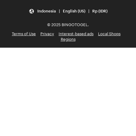
Indonesia | English (US) | Rp (IDR)
© 2025 BINGOTOGEL.
Terms of Use
Privacy
Interest-based ads
Local Shops
Regions