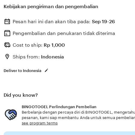
menang hari ini. Tentu BINGOTOGEL menjadi pilihan ya
Kebijakan pengiriman dan pengembalian
meraih kemenangan dengan peluang menang besar di si
terbaik hari ini tahun 2025 minimal deposit 1000 rupiah.
Pesan hari ini dan akan tiba pada:
Sep 19-26
Pengembalian dan penukaran tidak diterima
Cost to ship:
Rp
1,000
Ships from:
Indonesia
Deliver to Indonesia
Did you know?
BINGOTOGEL Perlindungan Pembelian
Berbelanja dengan percaya diri di BINGOTOGEL, mengetahui 
pesanan, kami siap membantu Anda untuk semua pembelia
see program terms