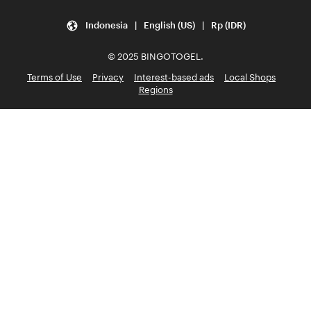
Indonesia | English (US) | Rp (IDR)
© 2025 BINGOTOGEL.
Terms of Use
Privacy
Interest-based ads
Local Shops
Regions