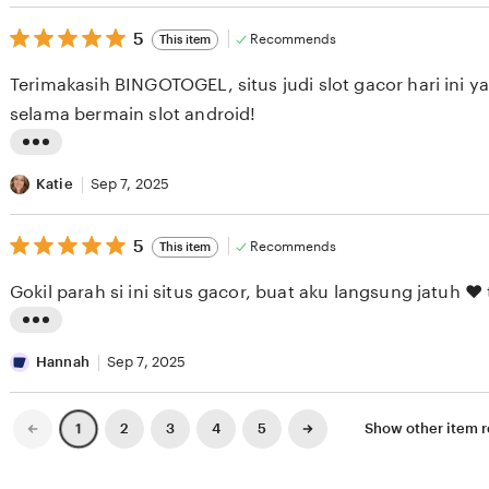
v
s
i
5
t
5
Recommends
This item
out
e
i
of
Terimakasih BINGOTOGEL, situs judi slot gacor hari ini 
5
w
n
stars
selama bermain slot android!
b
g
y
r
L
M
e
i
Katie
Sep 7, 2025
e
v
s
l
i
5
t
5
Recommends
This item
out
i
e
i
of
Gokil par
5
s
w
n
stars
s
b
g
L
a
y
r
i
Hannah
Sep 7, 2025
K
L
e
s
e
e
v
t
Previous
Next
2
3
4
5
Show other item
1
page
page
r
s
i
i
n
l
e
n