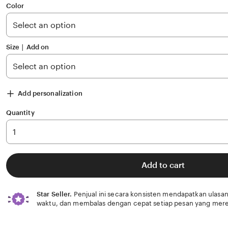
of
Color
5
stars
Size ∣ Add on
Add personalization
Quantity
Add to cart
Star Seller.
Penjual ini secara konsisten mendapatkan ulasan
waktu, dan membalas dengan cepat setiap pesan yang mere