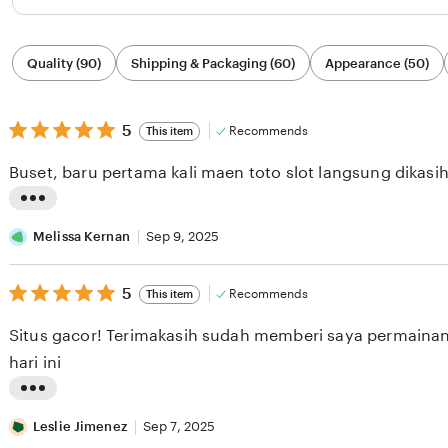
Filter
Quality (90)
Shipping & Packaging (60)
Appearance (50)
by
category
5
5
Recommends
This item
out
of
Buset, baru pertama kali maen toto slot langsung dikasi
5
stars
L
i
Melissa Kernan
Sep 9, 2025
s
5
t
5
Recommends
This item
out
i
of
Situs gacor! Terimakasih sudah memberi saya permainan 
5
n
stars
hari ini
g
r
L
e
i
Leslie Jimenez
Sep 7, 2025