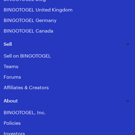
BINGOTOGEL United Kingdom
BINGOTOGEL Germany
BINGOTOGEL Canada
Sell
Sell on BINGOTOGEL
Teams
Forums
Affiliates & Creators
About
BINGOTOGEL, Inc.
Policies
Investors