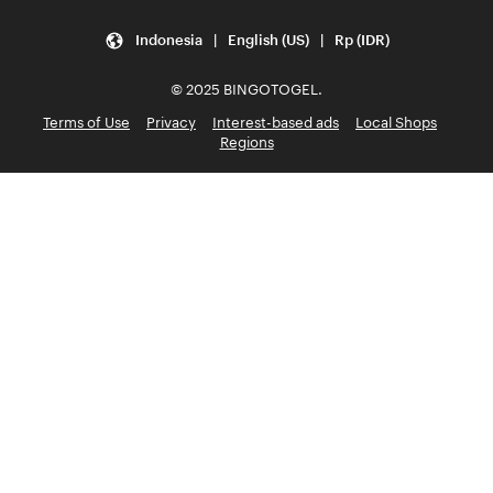
Indonesia | English (US) | Rp (IDR)
© 2025 BINGOTOGEL.
Terms of Use
Privacy
Interest-based ads
Local Shops
Regions