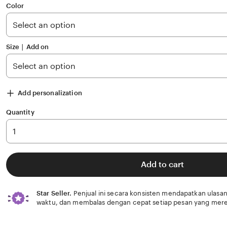
of
Color
5
stars
Size ∣ Add on
Add personalization
Quantity
Add to cart
Star Seller.
Penjual ini secara konsisten mendapatkan ulasan
waktu, dan membalas dengan cepat setiap pesan yang mere