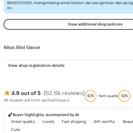
BINGOTOGEL mengimbangi emisi karbon dari pengiriman dan pen
ini.
View additional shop policies
Situs Slot Gacor
View shop registration details
(62.6k reviews)
4.9 out of 5
5/5
5/5
Item quality
All reviews are from verified buyers
Buyer highlights, summarized by AI
Great quality
Lovely
Fast shipping
Gift-worthy
Beaut
Cute