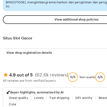
BINGOTOGEL mengimbangi emisi karbon dari pengiriman dan pen
ini.
View additional shop policies
Situs Slot Gacor
View shop registration details
(62.6k reviews)
4.9 out of 5
5/5
5/5
Item quality
All reviews are from verified buyers
Buyer highlights, summarized by AI
Great quality
Lovely
Fast shipping
Gift-worthy
Beaut
Cute