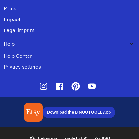
Press
Impact
Legal imprint
Help
Help Center
Privacy settings
Instagram
Facebook
Pinterest
Youtube
Download the BINGOTOGEL App
Indonesia | English (US) | Rp (IDR)