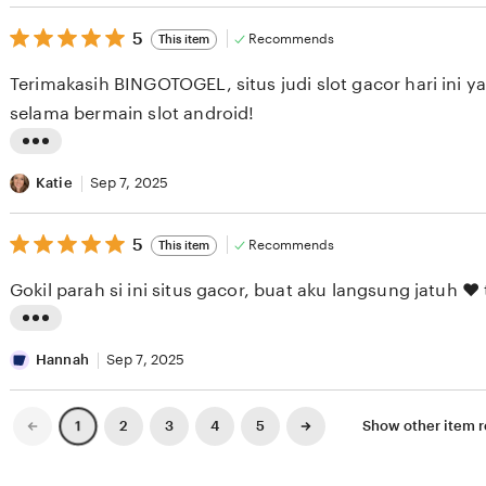
v
s
i
5
t
5
Recommends
This item
out
e
i
of
Terimakasih BINGOTOGEL, situs judi slot gacor hari ini 
5
w
n
stars
selama bermain slot android!
b
g
y
r
L
M
e
i
Katie
Sep 7, 2025
e
v
s
l
i
5
t
5
Recommends
This item
out
i
e
i
of
Gokil par
5
s
w
n
stars
s
b
g
L
a
y
r
i
Hannah
Sep 7, 2025
K
L
e
s
e
e
v
t
Previous
Next
2
3
4
5
Show other item
1
page
page
r
s
i
i
n
l
e
n