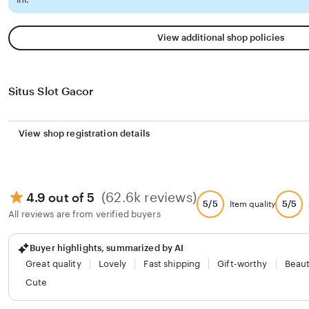
View additional shop policies
Situs Slot Gacor
View shop registration details
(62.6k reviews)
4.9 out of 5
5/5
5/5
Item quality
All reviews are from verified buyers
Buyer highlights, summarized by AI
Great quality
Lovely
Fast shipping
Gift-worthy
Beaut
Cute