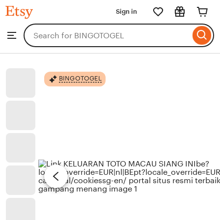
BINGOTOGEL
Sign in
Skip
to
Search
Browse
ontent
for
items
or
shops
BINGOTOGEL