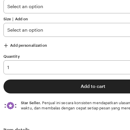
stars
Size ∣ Add on
Add personalization
Quantity
Add to cart
Star Seller.
Penjual ini secara konsisten mendapatkan ulasan
waktu, dan membalas dengan cepat setiap pesan yang mere
Item details