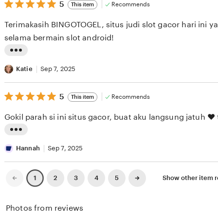
i
5
t
5
Recommends
This item
out
e
i
of
Terimakasih BINGOTOGEL, situs judi slot gacor hari ini 
5
w
n
stars
selama bermain slot android!
b
g
y
r
L
M
e
i
Katie
Sep 7, 2025
e
v
s
l
i
5
t
5
Recommends
This item
out
i
e
i
of
Gokil par
5
s
w
n
stars
s
b
g
L
a
y
r
i
Hannah
Sep 7, 2025
K
L
e
s
e
e
v
t
Previous
Next
2
3
4
5
Show other item
1
page
page
r
s
i
i
n
l
e
n
Photos from reviews
a
i
w
g