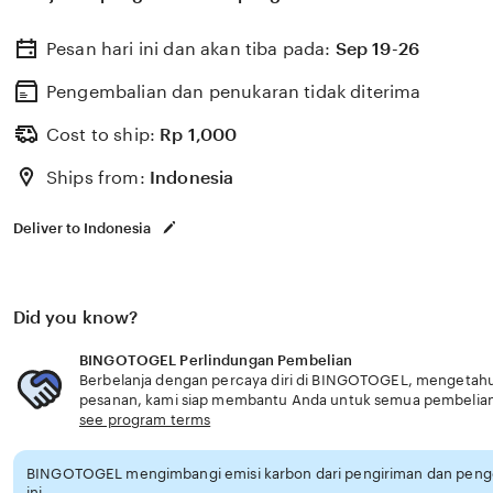
terbaik hari ini tahun 2025 minimal deposit 1000 rupiah.
Pesan hari ini dan akan tiba pada:
Sep 19-26
Pengembalian dan penukaran tidak diterima
Cost to ship:
Rp
1,000
Ships from:
Indonesia
Deliver to Indonesia
Did you know?
BINGOTOGEL Perlindungan Pembelian
Berbelanja dengan percaya diri di BINGOTOGEL, mengetahui 
pesanan, kami siap membantu Anda untuk semua pembelia
see program terms
BINGOTOGEL mengimbangi emisi karbon dari pengiriman dan pen
ini.