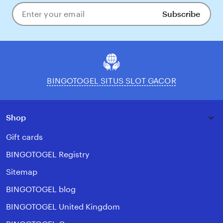
Subscribe
Enter
your
email
BINGOTOGEL SITUS SLOT GACOR
Shop
Gift cards
BINGOTOGEL Registry
Sitemap
BINGOTOGEL blog
BINGOTOGEL United Kingdom