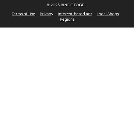
© 2025 BINGOTOGEL.
Terms of Use
Privacy
Interest-based ads
Local Shops
Regions