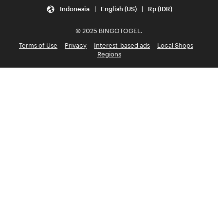
Indonesia | English (US) | Rp (IDR)
© 2025 BINGOTOGEL.
Terms of Use
Privacy
Interest-based ads
Local Shops
Regions