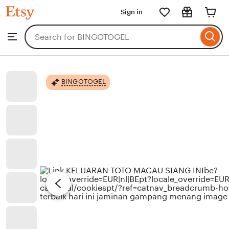
BINGOTOGEL
Sign in
Skip
to
Search
Browse
ontent
for
items
or
shops
BINGOTOGEL