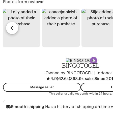
Photos from reviews
a
i
w
g
n
e
b
r
J
y
e
i
K
v
m
a
i
e
t
e
n
i
w
e
e
b
z
y
BINGOTOGEL
H
Owned by BINGOTOGEL
|
Indones
a
4.9
(62.6k)
368.9k sales
Since 20
n
n
Message seller
F
a
This seller usually responds
within 24 hours.
h
Smooth shipping
Has a history of shipping on time w