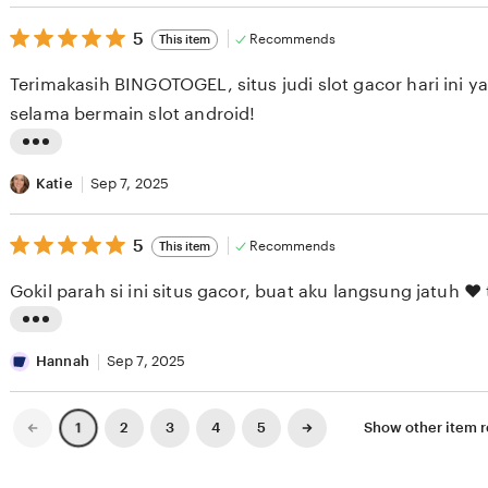
v
s
i
5
t
5
Recommends
This item
out
e
i
of
Terimakasih BINGOTOGEL, situs judi slot gacor hari ini 
5
w
n
stars
selama bermain slot android!
b
g
y
r
L
M
e
i
Katie
Sep 7, 2025
e
v
s
l
i
5
t
5
Recommends
This item
out
i
e
i
of
Gokil par
5
s
w
n
stars
s
b
g
L
a
y
r
i
Hannah
Sep 7, 2025
K
L
e
s
e
e
v
t
Previous
Next
2
3
4
5
Show other item
1
page
page
r
s
i
i
n
l
e
n