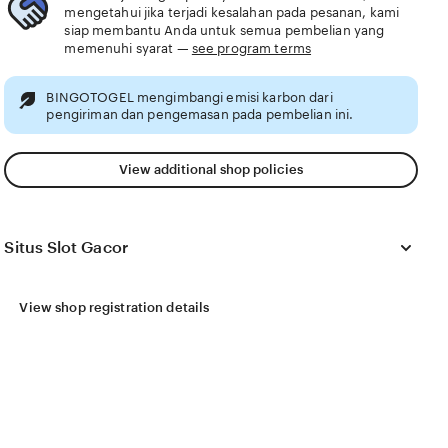
mengetahui jika terjadi kesalahan pada pesanan, kami
siap membantu Anda untuk semua pembelian yang
memenuhi syarat —
see program terms
BINGOTOGEL mengimbangi emisi karbon dari
pengiriman dan pengemasan pada pembelian ini.
View additional shop policies
Situs Slot Gacor
View shop registration details