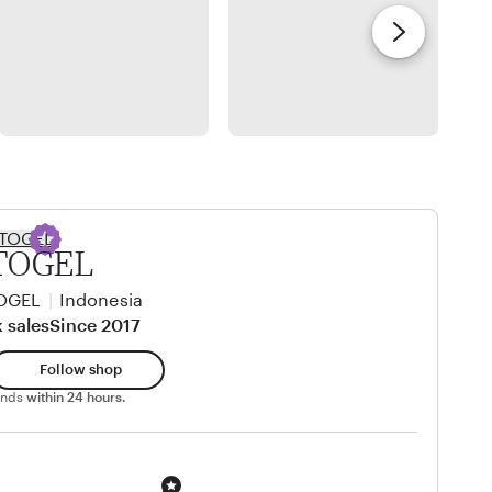
TOGEL
OGEL
|
Indonesia
 sales
Since 2017
Follow shop
ponds
within 24 hours.