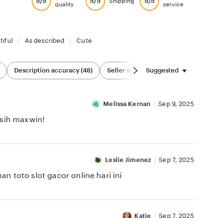
5/5
5/5
5/5
Shipping
quality
service
tiful
As described
Cute
Suggested
Description accuracy (48)
Seller service (19)
Sizing & Fit (1
Melissa Kernan
Sep 9, 2025
asih maxwin!
Leslie Jimenez
Sep 7, 2025
 toto slot gacor online hari ini
Katie
Sep 7, 2025