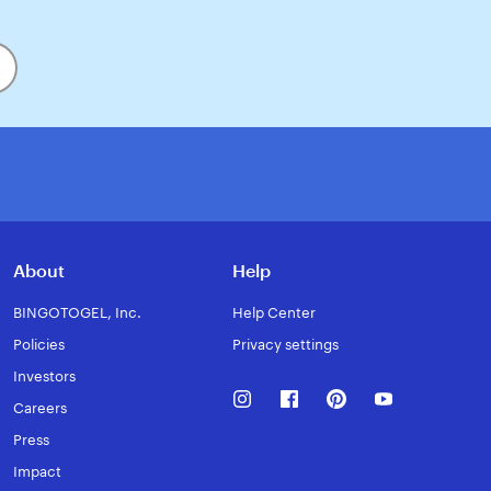
About
Help
BINGOTOGEL, Inc.
Help Center
Policies
Privacy settings
Investors
Instagram
Facebook
Pinterest
Youtube
Careers
Press
Impact