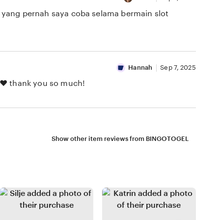
ni yang pernah saya coba selama bermain slot
Hannah
Sep 7, 2025
Gokil parah si ini situs gacor, buat aku langsung jatuh ❤️ thank you so much!
Show other item reviews from BINGOTOGEL