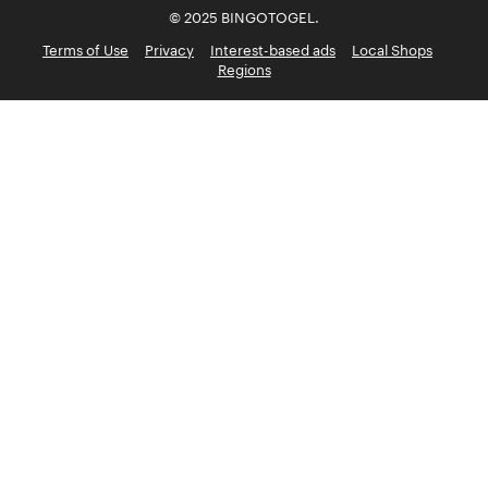
© 2025 BINGOTOGEL.
Terms of Use
Privacy
Interest-based ads
Local Shops
Regions