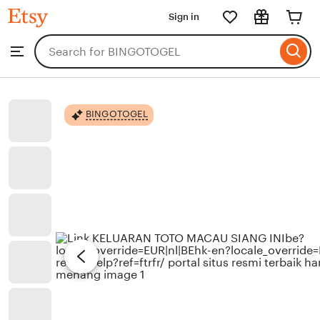
BINGOTOGEL
Sign in
Skip
to
Search
Browse
ontent
for
items
or
shops
BINGOTOGEL