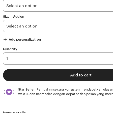
stars
Size ∣ Add on
Add personalization
Quantity
Add to cart
Star Seller.
Penjual ini secara konsisten mendapatkan ulasan
waktu, dan membalas dengan cepat setiap pesan yang mere
Item details