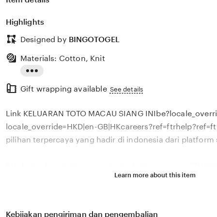
Highlights
Designed by
BINGOTOGEL
Materials: Cotton, Knit
Read
Gift wrapping available
the
See details
full
Link KELUARAN TOTO MACAU SIANG INIbe?locale_overri
description
locale_override=HKD|en-GB|HKcareers?ref=ftrhelp?ref=ft
pilihan terpercaya yang hadir di indonesia dari platform s
Disebut sebagai situs gacor toto slot terpercaya, BIN
Learn more about this item
berbagai jenis games slot online dengan tingkat keme
menang hari ini. Tentu BINGOTOGEL menjadi pilihan ya
meraih kemenangan dengan peluang menang besar di si
Kebijakan pengiriman dan pengembalian