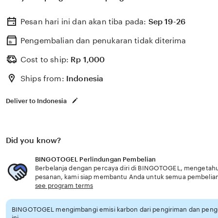
terbaik hari ini tahun 2025 minimal deposit 1000 rupiah.
Pesan hari ini dan akan tiba pada:
Sep 19-26
Pengembalian dan penukaran tidak diterima
Cost to ship:
Rp
1,000
Ships from:
Indonesia
Deliver to Indonesia
Did you know?
BINGOTOGEL Perlindungan Pembelian
Berbelanja dengan percaya diri di BINGOTOGEL, mengetahui 
pesanan, kami siap membantu Anda untuk semua pembelia
see program terms
BINGOTOGEL mengimbangi emisi karbon dari pengiriman dan pen
ini.