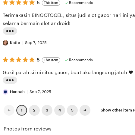
i
5
t
5
Recommends
This item
out
e
i
of
Terimakasih BINGOTOGEL, situs judi slot gacor hari ini 
5
w
n
stars
selama bermain slot android!
b
g
y
r
L
M
e
i
Katie
Sep 7, 2025
e
v
s
l
i
5
t
5
Recommends
This item
out
i
e
i
of
Gokil par
5
s
w
n
stars
s
b
g
L
a
y
r
i
Hannah
Sep 7, 2025
K
L
e
s
e
e
v
t
Previous
Next
2
3
4
5
Show other item
1
page
page
r
s
i
i
n
l
e
n
Photos from reviews
a
i
w
g