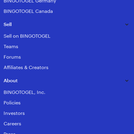
BINGOTOGEL Germany
BINGOTOGEL Canada
Sell
Sell on BINGOTOGEL
Teams
Forums
Affiliates & Creators
About
BINGOTOGEL, Inc.
Policies
Investors
Careers