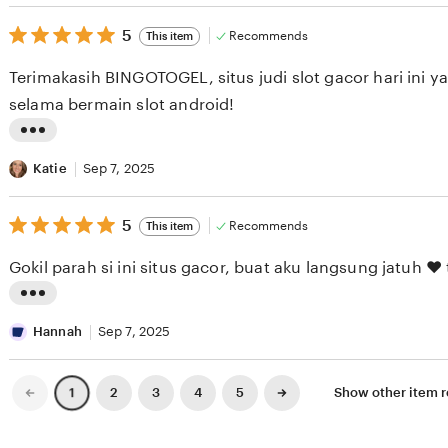
v
s
i
5
t
5
Recommends
This item
out
e
i
of
Terimakasih BINGOTOGEL, situs judi slot gacor hari ini 
5
w
n
stars
selama bermain slot android!
b
g
y
r
L
M
e
i
Katie
Sep 7, 2025
e
v
s
l
i
5
t
5
Recommends
This item
out
i
e
i
of
Gokil par
5
s
w
n
stars
s
b
g
L
a
y
r
i
Hannah
Sep 7, 2025
K
L
e
s
e
e
v
t
Previous
Next
2
3
4
5
Show other item
1
page
page
r
s
i
i
n
l
e
n