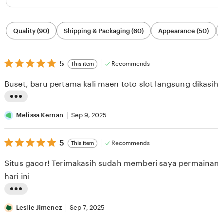
Filter
Quality (90)
Shipping & Packaging (60)
Appearance (50)
by
category
5
5
Recommends
This item
out
of
Buset, baru pertama kali maen toto slot langsung dikasi
5
stars
L
i
Melissa Kernan
Sep 9, 2025
s
5
t
5
Recommends
This item
out
i
of
Situs gacor! Terimakasih sudah memberi saya permainan 
5
n
stars
hari ini
g
r
L
e
i
Leslie Jimenez
Sep 7, 2025