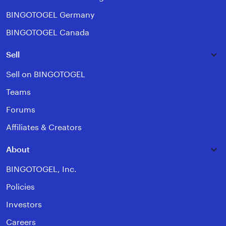
BINGOTOGEL Germany
BINGOTOGEL Canada
Sell
Sell on BINGOTOGEL
Teams
Forums
Affiliates & Creators
About
BINGOTOGEL, Inc.
Policies
Investors
Careers