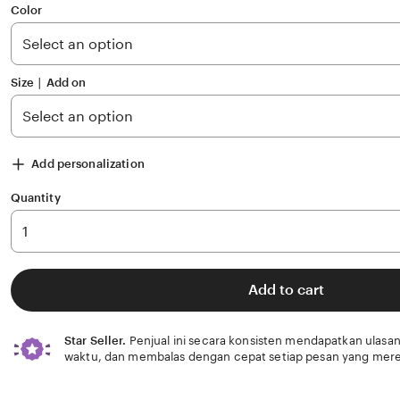
of
Color
5
stars
Size ∣ Add on
Add personalization
Quantity
Add to cart
Star Seller.
Penjual ini secara konsisten mendapatkan ulasan
waktu, dan membalas dengan cepat setiap pesan yang mere