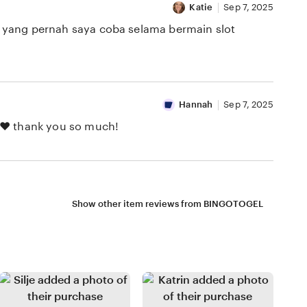
Katie
Sep 7, 2025
ni yang pernah saya coba selama bermain slot
Hannah
Sep 7, 2025
Gokil parah si ini situs gacor, buat aku langsung jatuh ❤️ thank you so much!
Show other item reviews from BINGOTOGEL