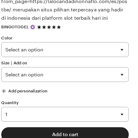
from_page=https://lalocandadinonnaflo.com/es/pos
tbe/ merupakan situs pilihan terpercaya yang hadir
di indonesia dari platform slot terbaik hari ini
5
BINGOTOGEL
out
of
Color
5
stars
Size ∣ Add on
Add personalization
Quantity
Add to cart