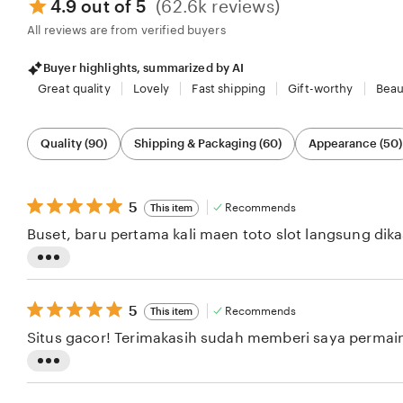
4.9 out of 5
(62.6k reviews)
All reviews are from verified buyers
Buyer highlights, summarized by AI
Great quality
Lovely
Fast shipping
Gift-worthy
Beau
Filter
Quality (90)
Shipping & Packaging (60)
Appearance (50)
by
category
5
5
Recommends
This item
out
Buset, baru pertama kali maen toto slot langsung dik
of
5
stars
L
i
5
5
Recommends
This item
s
out
Situs gacor! Terimakasih sudah memberi saya permainan
of
t
5
i
stars
L
n
i