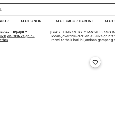
ACOR
SLOT ONLINE
SLOT GACOR HARI INI
SLOT
ride=EUR|nl|BE?
Link KELUARAN TOTO MACAU SIANG INI
 | 
NZD|en-GB|NZsignin?
locale_override=NZD|en-GB|NZsignin?fr
stbe/
resmi terbaik hari ini jaminan gampan
Add
to
Favorites