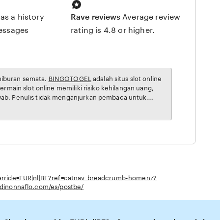
as a history
Rave reviews
Average review
messages
rating is 4.8 or higher.
 hiburan semata.
BINGOTOGEL
adalah situs slot online
ermain slot online memiliki risiko kehilangan uang,
wab. Penulis tidak menganjurkan pembaca untuk
menangan maupun kekalahan sepenuhnya bergantung
 masing-masing individu.
ride=EUR|nl|BE?ref=catnav_breadcrumb-homenz?
adinonnaflo.com/es/postbe/