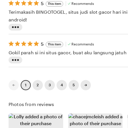
5
g
5
Recommends
This item
s
out
r
Terimakasih BINGOTOGEL, situs judi slot gacor hari i
of
t
5
e
android!
i
stars
v
n
L
i
g
i
e
5
r
5
Recommends
This item
s
out
w
e
of
t
b
5
v
i
stars
L
y
i
n
i
M
e
g
s
e
w
Previous
Next
r
2
3
4
5
1
t
page
page
l
b
e
i
i
y
v
n
s
Photos from reviews
L
i
g
s
e
e
r
a
s
w
e
K