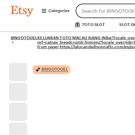
Skip
Search
BINGOTOGEL
to
Categories
for
Content
items
or
TOTO SLOT
SLOT G
shops
BINGOTOGEL
KELUARAN TOTO MACAU SIANG INIbe?locale_over
ref=catnav_breadcrumb-homenz?locale_override=
from_page=https://lalocandadinonnaflo.com/es/po
BINGOTOGEL