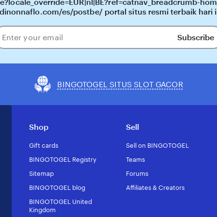
locale_override=EUR|nl|BE?ref=catnav_breadcrumb-home
dinonnaflo.com/es/postbe/ portal situs resmi terbaik har
Subscribe
ter
our
ail
BINGOTOGEL SITUS SLOT GACOR
Shop
Sell
Gift cards
Sell on BINGOTOGEL
BINGOTOGEL Registry
Teams
Sitemap
Forums
BINGOTOGEL blog
Affiliates & Creators
BINGOTOGEL United
Kingdom