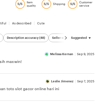
Item
Customer
5/5
5/5
5/5
Shipping
quality
service
tiful
As described
Cute
Suggested
Description accuracy (48)
Seller service (19)
Sizing & Fit (1
Melissa Kernan
Sep 9, 2025
asih maxwin!
Leslie Jimenez
Sep 7, 2025
 toto slot gacor online hari ini