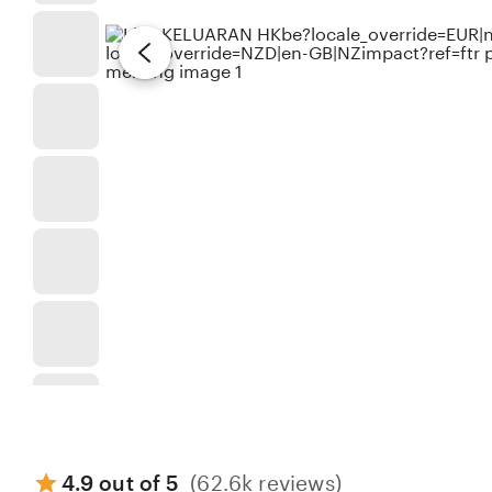
4.9 out of 5
(62.6k reviews)