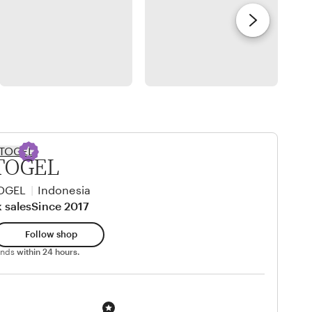
TOGEL
OGEL
|
Indonesia
 sales
Since 2017
Follow shop
ponds
within 24 hours.