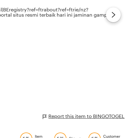
Report this item to BINGOTOGEL
Item
Customer