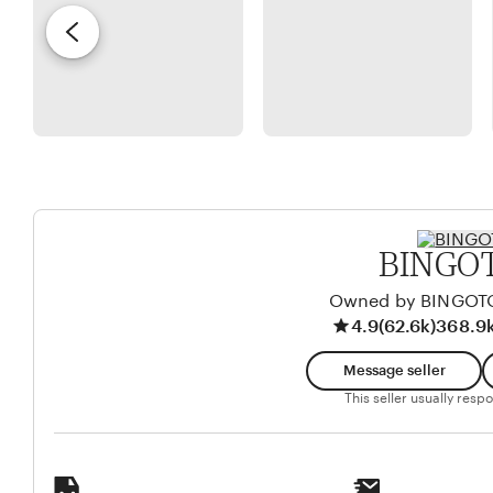
v
e
i
y
i
r
e
K
e
n
J
a
w
a
i
t
b
n
m
i
y
e
e
H
n
a
e
n
z
BINGO
n
a
Owned by BINGOT
4.9
(62.6k)
368.9k
h
Message seller
This seller usually res