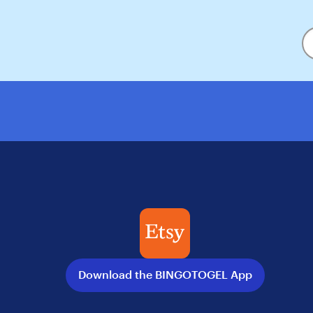
En
y
em
Download the BINGOTOGEL App