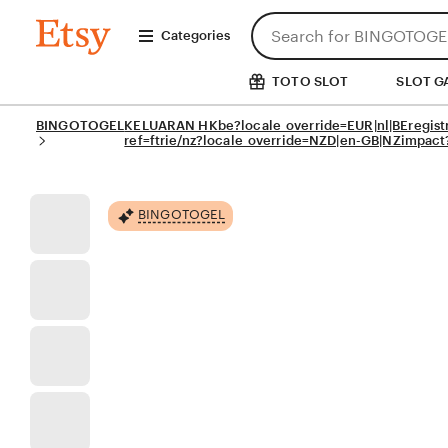
Skip
Search
BINGOTOGEL
to
Categories
for
Content
items
or
TOTO SLOT
SLOT G
shops
BINGOTOGEL
KELUARAN HKbe?locale_override=EUR|nl|BEregistr
ref=ftrie/nz?locale_override=NZD|en-GB|NZimpact?
BINGOTOGEL