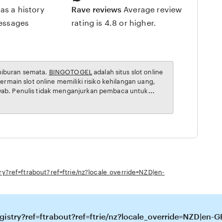
as a history
Rave reviews
Average review
messages
rating is 4.8 or higher.
 hiburan semata.
BINGOTOGEL
adalah situs slot online
ermain slot online memiliki risiko kehilangan uang,
wab. Penulis tidak menganjurkan pembaca untuk
menangan maupun kekalahan sepenuhnya bergantung
 masing-masing individu.
?ref=ftrabout?ref=ftrie/nz?locale_override=NZD|en-
try?ref=ftrabout?ref=ftrie/nz?locale_override=NZD|en-GB|NZ