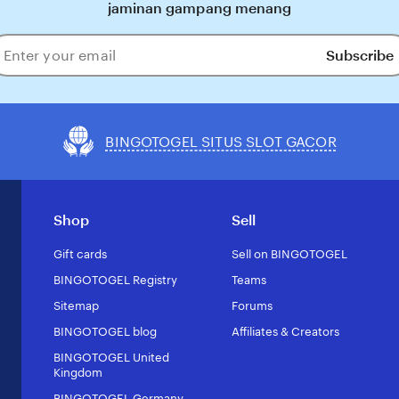
jaminan gampang menang
Subscribe
ter
our
ail
BINGOTOGEL SITUS SLOT GACOR
Shop
Sell
Gift cards
Sell on BINGOTOGEL
BINGOTOGEL Registry
Teams
Sitemap
Forums
BINGOTOGEL blog
Affiliates & Creators
BINGOTOGEL United
Kingdom
BINGOTOGEL Germany