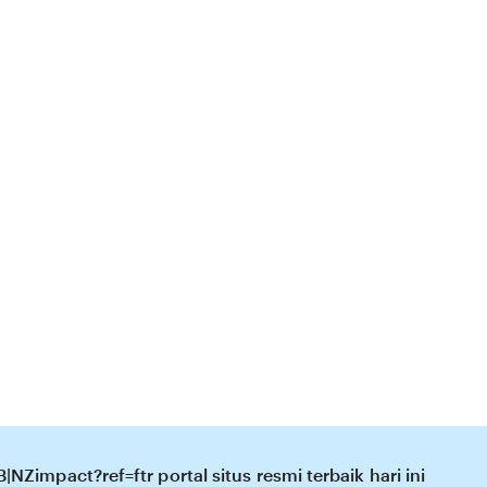
impact?ref=ftr portal situs resmi terbaik hari ini