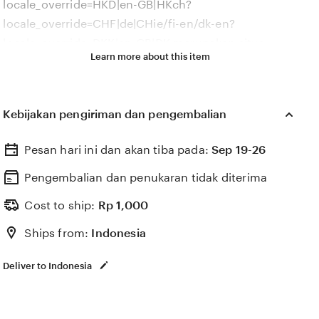
locale_override=HKD|en-GB|HKch?
locale_override=CHF|de|CHie/fi-en/dk-en?
locale_override=DKK|en-GB|DK merupakan situs
Learn more about this item
pilihan terpercaya yang hadir di indonesia dari
platform slot terbaik hari ini
Kebijakan pengiriman dan pengembalian
Disebut sebagai situs gacor toto slot terpercaya,
BINGOTOGEL menyediakan berbagai jenis games slot
Pesan hari ini dan akan tiba pada:
Sep 19-26
online dengan tingkat kemenangan tinggi gampang
menang hari ini. Tentu BINGOTOGEL menjadi pilihan
Pengembalian dan penukaran tidak diterima
yang tepat untuk Anda meraih kemenangan dengan
Cost to ship:
Rp
1,000
peluang menang besar di situs tergacor dan terbaik
Ships from:
Indonesia
hari ini tahun 2025 minimal deposit 1000 rupiah.
Deliver to Indonesia