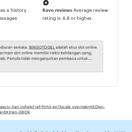
as a history
Rave reviews
Average review
messages
rating is 4.8 or higher.
 hiburan semata.
BINGOTOGEL
adalah situs slot online
ermain slot online memiliki risiko kehilangan uang,
wab. Penulis tidak menganjurkan pembaca untuk
menangan maupun kekalahan sepenuhnya bergantung
 masing-masing individu.
or-hari-inihelp?ref=ftrhk-en?locale_override=HKD|en-
de=DKK|en-GB|DK