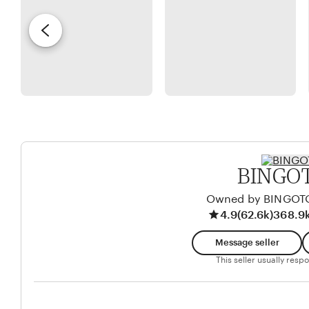
l
b
v
e
i
y
i
r
e
K
e
n
J
a
w
a
i
t
b
n
m
i
y
e
e
H
n
a
e
n
z
BINGO
n
a
Owned by BINGOT
4.9
(62.6k)
368.9k
h
Message seller
This seller usually res