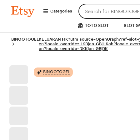
Skip
Search
BINGOTOGEL
to
Categories
for
Content
items
or
TOTO SLOT
SLOT G
shops
BINGOTOGEL
KELUARAN HK?utm_source=OpenGraph?ref=slot-gac
en?locale_override=HKD|en-GB|HKch?locale_overr
en?locale_override=DKK|en-GB|DK
BINGOTOGEL