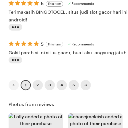
5
g
5
Recommends
This item
s
out
r
Terimakasih BINGOTOGEL, situs judi slot gacor hari i
of
t
5
e
android!
i
stars
v
n
L
i
g
i
e
5
r
5
Recommends
This item
s
out
w
e
of
t
b
5
v
i
stars
L
y
i
n
i
M
e
g
s
e
w
Previous
Next
r
2
3
4
5
1
t
page
page
l
b
e
i
i
y
v
n
s
Photos from reviews
L
i
g
s
e
e
r
a
s
w
e
K