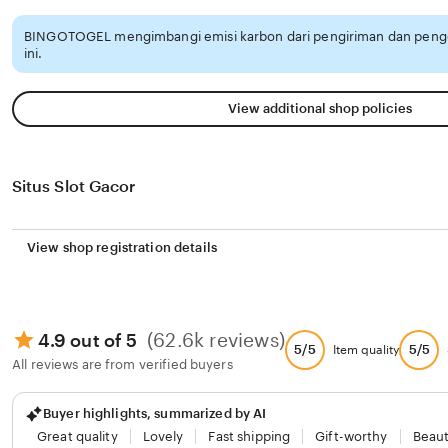
BINGOTOGEL mengimbangi emisi karbon dari pengiriman dan pen
ini.
View additional shop policies
Situs Slot Gacor
View shop registration details
(62.6k reviews)
4.9 out of 5
5/5
5/5
Item quality
All reviews are from verified buyers
Buyer highlights, summarized by AI
Great quality
Lovely
Fast shipping
Gift-worthy
Beaut