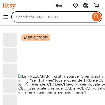
BINGOTOGEL
Sign in
Skip
to
Search
Browse
ontent
for
items
or
shops
BINGOTOGEL