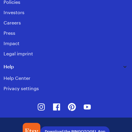
Policies
Investors
Careers
Press
Impact
Legal imprint
Help
Help Center
Privacy settings
Instagram
Facebook
Pinterest
Youtube
Download the BINGOTOGEL App