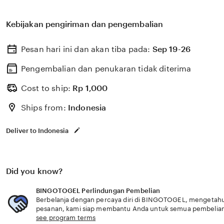
Disebut sebagai situs gacor toto slot terpercaya, BIN
berbagai jenis games slot online dengan tingkat keme
Kebijakan pengiriman dan pengembalian
menang hari ini. Tentu BINGOTOGEL menjadi pilihan ya
meraih kemenangan dengan peluang menang besar di si
Pesan hari ini dan akan tiba pada:
Sep 19-26
terbaik hari ini tahun 2025 minimal deposit 1000 rupiah.
Pengembalian dan penukaran tidak diterima
Cost to ship:
Rp
1,000
Ships from:
Indonesia
Deliver to Indonesia
Did you know?
BINGOTOGEL Perlindungan Pembelian
Berbelanja dengan percaya diri di BINGOTOGEL, mengetahui 
pesanan, kami siap membantu Anda untuk semua pembelia
see program terms