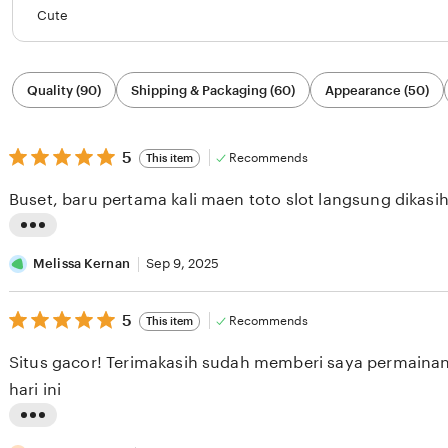
Cute
Filter
Quality (90)
Shipping & Packaging (60)
Appearance (50)
by
category
5
5
Recommends
This item
out
of
Buset, baru pertama kali maen toto slot langsung dikasi
5
stars
L
i
Melissa Kernan
Sep 9, 2025
s
5
t
5
Recommends
This item
out
i
of
Situs gacor! Terimakasih sudah memberi saya permainan 
5
n
stars
hari ini
g
r
L