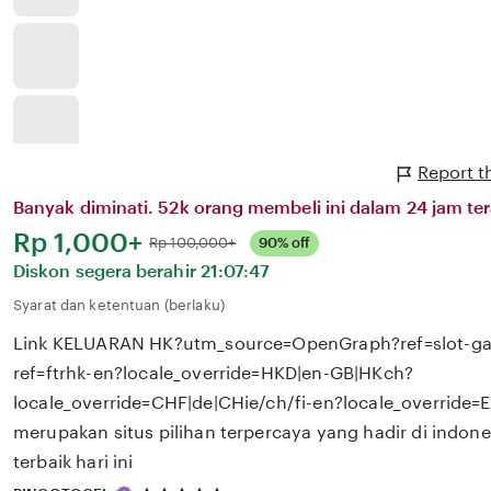
Report t
Banyak diminati. 52k orang membeli ini dalam 24 jam ter
Harga:
Rp 1,000+
Normal:
Rp 100,000+
90% off
Diskon segera berahir
21:07:47
Syarat dan ketentuan (berlaku)
Link KELUARAN HK?utm_source=OpenGraph?ref=slot-gac
ref=ftrhk-en?locale_override=HKD|en-GB|HKch?
locale_override=CHF|de|CHie/ch/fi-en?locale_override=
merupakan situs pilihan terpercaya yang hadir di indones
terbaik hari ini