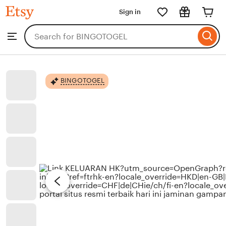
BINGOTOGEL
Sign in
Skip
to
Search
Browse
ontent
for
items
or
shops
BINGOTOGEL