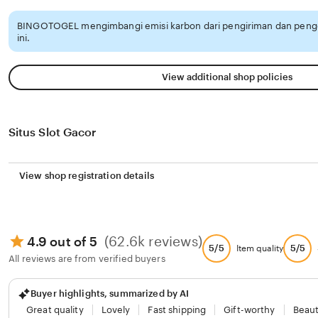
BINGOTOGEL mengimbangi emisi karbon dari pengiriman dan pen
ini.
View additional shop policies
Situs Slot Gacor
View shop registration details
(62.6k reviews)
4.9 out of 5
5/5
5/5
Item quality
All reviews are from verified buyers
Buyer highlights, summarized by AI
Great quality
Lovely
Fast shipping
Gift-worthy
Beaut