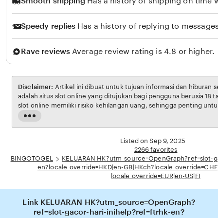
Smooth shipping
Has a history of shipping on time w
Speedy replies
Has a history of replying to messages
Rave reviews
Average review rating is 4.8 or higher.
Disclaimer:
Artikel ini dibuat untuk tujuan informasi dan hiburan 
adalah situs slot online yang ditujukan bagi pengguna berusia 18 
slot online memiliki risiko kehilangan uang, sehingga penting unt
bertanggung jawab. Penulis tidak menganjurkan pembaca untuk b
Read
penghasilan utama. Semua kemenangan maupun kekalahan sep
the
pada faktor keberuntungan dan manajemen bermain dari masing-m
full
Listed on Sep 9, 2025
description
2266 favorites
BINGOTOGEL
KELUARAN HK?utm_source=OpenGraph?ref=slot-gaco
en?locale_override=HKD|en-GB|HKch?locale_override=CHF|
locale_override=EUR|en-US|FI
Link KELUARAN HK?utm_source=OpenGraph?
ref=slot-gacor-hari-inihelp?ref=ftrhk-en?