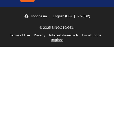
Indonesia | English (US) | Rp (IDR)
© 2025 BINGOTOGEL.
Terms of Use
Privacy
Interest-based ads
Local Shops
Regions