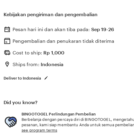
Disebut sebagai situs gacor toto slot terpercaya, BIN
berbagai jenis games slot online dengan tingkat keme
Kebijakan pengiriman dan pengembalian
menang hari ini. Tentu BINGOTOGEL menjadi pilihan ya
meraih kemenangan dengan peluang menang besar di si
Pesan hari ini dan akan tiba pada:
Sep 19-26
terbaik hari ini tahun 2025 minimal deposit 1000 rupiah.
Pengembalian dan penukaran tidak diterima
Cost to ship:
Rp
1,000
Ships from:
Indonesia
Deliver to Indonesia
Did you know?
BINGOTOGEL Perlindungan Pembelian
Berbelanja dengan percaya diri di BINGOTOGEL, mengetahui 
pesanan, kami siap membantu Anda untuk semua pembelia
see program terms