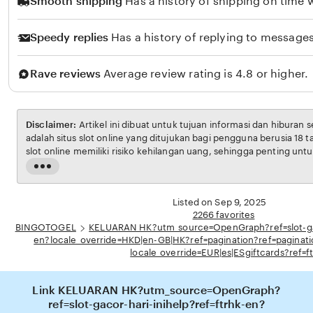
Smooth shipping
Has a history of shipping on time w
Speedy replies
Has a history of replying to messages
Rave reviews
Average review rating is 4.8 or higher.
Disclaimer:
Artikel ini dibuat untuk tujuan informasi dan hiburan 
adalah situs slot online yang ditujukan bagi pengguna berusia 18 
slot online memiliki risiko kehilangan uang, sehingga penting unt
bertanggung jawab. Penulis tidak menganjurkan pembaca untuk b
Read
penghasilan utama. Semua kemenangan maupun kekalahan sep
the
pada faktor keberuntungan dan manajemen bermain dari masing-m
full
Listed on Sep 9, 2025
description
2266 favorites
BINGOTOGEL
KELUARAN HK?utm_source=OpenGraph?ref=slot-gaco
en?locale_override=HKD|en-GB|HK?ref=pagination?ref=paginati
locale_override=EUR|es|ESgiftcards?ref=ft
Link KELUARAN HK?utm_source=OpenGraph?
ref=slot-gacor-hari-inihelp?ref=ftrhk-en?