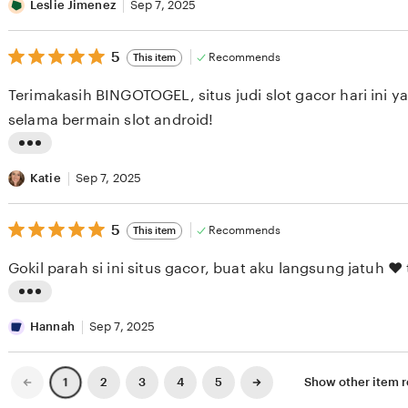
e
i
Leslie Jimenez
Sep 7, 2025
v
s
i
5
t
5
Recommends
This item
out
e
i
of
Terimakasih BINGOTOGEL, situs judi slot gacor hari ini 
5
w
n
stars
selama bermain slot android!
b
g
y
r
L
M
e
i
Katie
Sep 7, 2025
e
v
s
l
i
5
t
5
Recommends
This item
out
i
e
i
of
Gokil par
5
s
w
n
stars
s
b
g
L
a
y
r
i
Hannah
Sep 7, 2025
K
L
e
s
e
e
v
t
Previous
Next
2
3
4
5
Show other item
1
page
page
r
s
i
i