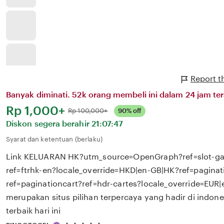
Report t
Banyak diminati. 52k orang membeli ini dalam 24 jam ter
Harga:
Rp 1,000+
Normal:
Rp 100,000+
90% off
Diskon segera berahir
21:07:47
Syarat dan ketentuan (berlaku)
Link KELUARAN HK?utm_source=OpenGraph?ref=slot-gac
ref=ftrhk-en?locale_override=HKD|en-GB|HK?ref=paginat
ref=paginationcart?ref=hdr-cartes?locale_override=EUR|e
merupakan situs pilihan terpercaya yang hadir di indones
terbaik hari ini