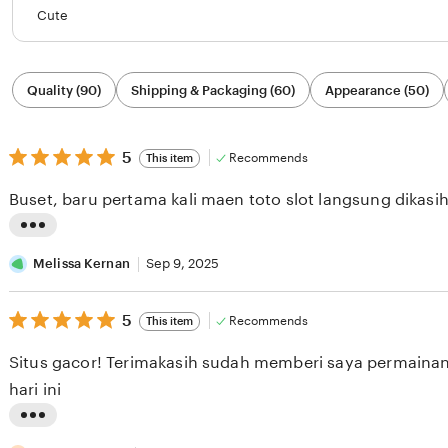
Cute
Filter
Quality (90)
Shipping & Packaging (60)
Appearance (50)
by
category
5
5
Recommends
This item
out
of
Buset, baru pertama kali maen toto slot langsung dikasi
5
stars
L
i
Melissa Kernan
Sep 9, 2025
s
5
t
5
Recommends
This item
out
i
of
Situs gacor! Terimakasih sudah memberi saya permainan 
5
n
stars
hari ini
g
r
L