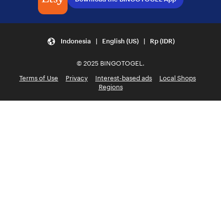
Indonesia | English (US) | Rp (IDR)
© 2025 BINGOTOGEL.
Terms of Use
Privacy
Interest-based ads
Local Shops
Regions