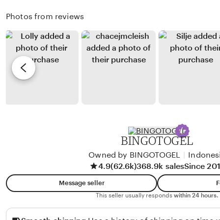
n
l
e
n
Photos from reviews
a
i
w
g
n
e
b
r
J
y
e
i
K
v
m
a
i
e
t
e
n
i
w
e
e
b
z
y
BINGOTOGEL
H
Owned by BINGOTOGEL
|
Indones
a
4.9
(62.6k)
368.9k sales
Since 20
n
n
Message seller
F
a
This seller usually responds
within 24 hours.
h