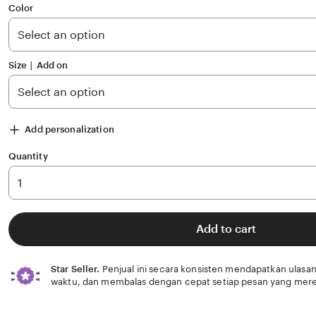
of
Color
5
stars
Size ∣ Add on
Add personalization
Quantity
Add to cart
Star Seller.
Penjual ini secara konsisten mendapatkan ulasan
waktu, dan membalas dengan cepat setiap pesan yang mere