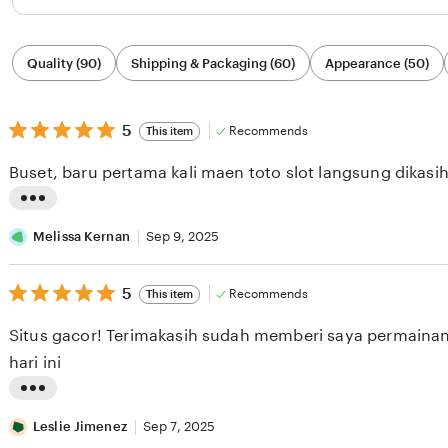
Filter
Quality (90)
Shipping & Packaging (60)
Appearance (50)
by
category
5
5
Recommends
This item
out
of
Buset, baru pertama kali maen toto slot langsung dikasi
5
stars
L
i
Melissa Kernan
Sep 9, 2025
s
5
t
5
Recommends
This item
out
i
of
Situs gacor! Terimakasih sudah memberi saya permainan 
5
n
stars
hari ini
g
r
L
e
i
Leslie Jimenez
Sep 7, 2025