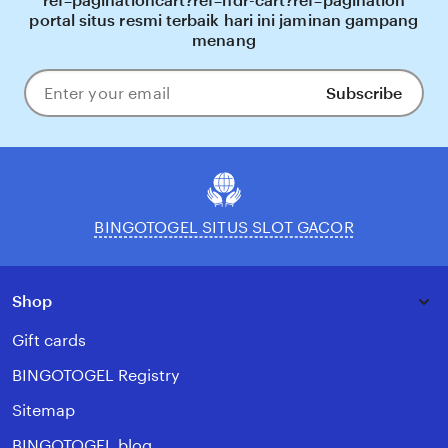
ref=paginationcart?ref=hdr-cart?ref=pagination
portal situs resmi terbaik hari ini jaminan gampang
menang
Subscribe
Enter
your
email
BINGOTOGEL SITUS SLOT GACOR
Shop
Gift cards
BINGOTOGEL Registry
Sitemap
BINGOTOGEL blog