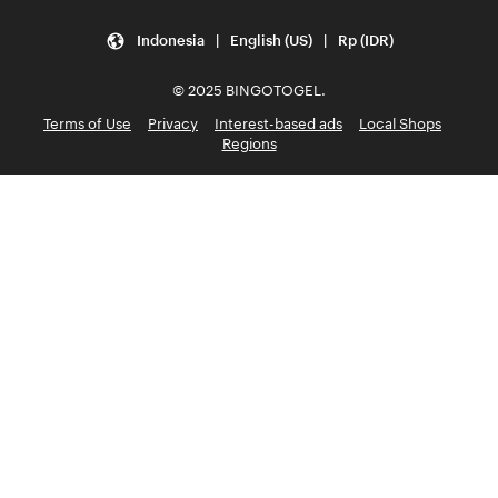
Indonesia | English (US) | Rp (IDR)
© 2025 BINGOTOGEL.
Terms of Use
Privacy
Interest-based ads
Local Shops
Regions