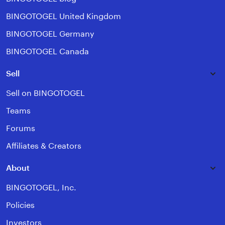
BINGOTOGEL United Kingdom
BINGOTOGEL Germany
BINGOTOGEL Canada
Sell
Sell on BINGOTOGEL
Teams
Forums
Affiliates & Creators
About
BINGOTOGEL, Inc.
Policies
Investors