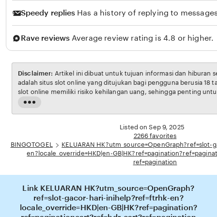
Speedy replies
Has a history of replying to messages
Rave reviews
Average review rating is 4.8 or higher.
Disclaimer:
Artikel ini dibuat untuk tujuan informasi dan hiburan 
adalah situs slot online yang ditujukan bagi pengguna berusia 18 
slot online memiliki risiko kehilangan uang, sehingga penting unt
bertanggung jawab. Penulis tidak menganjurkan pembaca untuk b
Read
penghasilan utama. Semua kemenangan maupun kekalahan sep
the
pada faktor keberuntungan dan manajemen bermain dari masing-m
full
Listed on Sep 9, 2025
description
2266 favorites
BINGOTOGEL
KELUARAN HK?utm_source=OpenGraph?ref=slot-gaco
en?locale_override=HKD|en-GB|HK?ref=pagination?ref=paginat
ref=pagination
Link KELUARAN HK?utm_source=OpenGraph?
ref=slot-gacor-hari-inihelp?ref=ftrhk-en?
locale_override=HKD|en-GB|HK?ref=pagination?