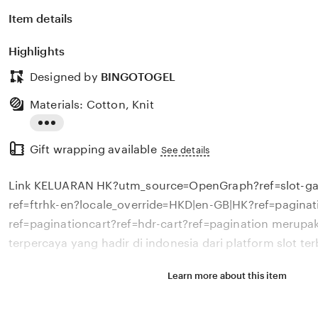
Item details
Highlights
Designed by
BINGOTOGEL
Materials: Cotton, Knit
Read
Gift wrapping available
the
See details
full
Link KELUARAN HK?utm_source=OpenGraph?ref=slot-gac
description
ref=ftrhk-en?locale_override=HKD|en-GB|HK?ref=paginat
ref=paginationcart?ref=hdr-cart?ref=pagination merupak
terpercaya yang hadir di indonesia dari platform slot terb
Learn more about this item
Disebut sebagai situs gacor toto slot terpercaya, BIN
berbagai jenis games slot online dengan tingkat keme