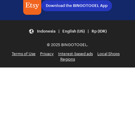
Download the BINGOTOGEL App
Indonesia | English (US) | Rp (IDR)
© 2025 BINGOTOGEL.
Terms of Use
Privacy
Interest-based ads
Local Shops
Regions