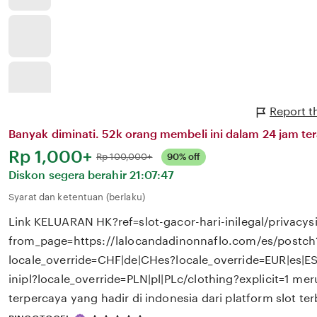
Report t
Banyak diminati. 52k orang membeli ini dalam 24 jam ter
Harga:
Rp 1,000+
Normal:
Rp 100,000+
90% off
Diskon segera berahir
21:07:47
Syarat dan ketentuan (berlaku)
Link KELUARAN HK?ref=slot-gacor-hari-inilegal/privacys
from_page=https://lalocandadinonnaflo.com/es/postch
locale_override=CHF|de|CHes?locale_override=EUR|es|ES?
inipl?locale_override=PLN|pl|PLc/clothing?explicit=1 mer
terpercaya yang hadir di indonesia dari platform slot terb