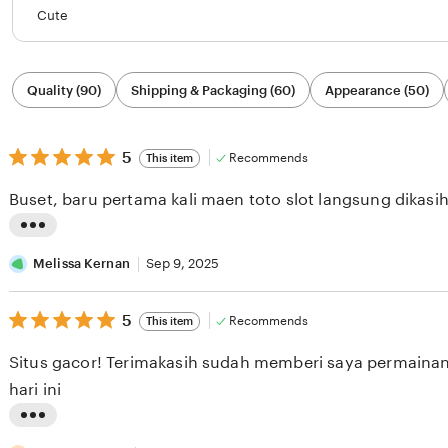
Cute
Filter
Quality (90)
Shipping & Packaging (60)
Appearance (50)
by
category
5
5
Recommends
This item
out
of
Buset, baru pertama kali maen toto slot langsung dikasi
5
stars
L
i
Melissa Kernan
Sep 9, 2025
s
5
t
5
Recommends
This item
out
i
of
Situs gacor! Terimakasih sudah memberi saya permainan 
5
n
stars
hari ini
g
r
L