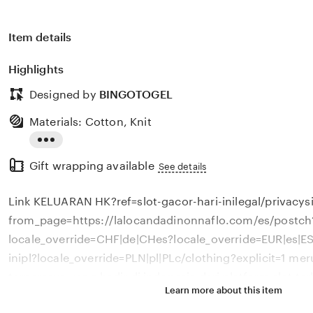
Item details
Highlights
Designed by
BINGOTOGEL
Materials: Cotton, Knit
Read
Gift wrapping available
the
See details
full
Link KELUARAN HK?ref=slot-gacor-hari-inilegal/privacys
description
from_page=https://lalocandadinonnaflo.com/es/postch
locale_override=CHF|de|CHes?locale_override=EUR|es|ES?
inipl?locale_override=PLN|pl|PLc/clothing?explicit=1 mer
terpercaya yang hadir di indonesia dari platform slot terb
Learn more about this item