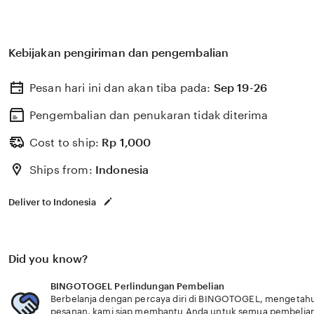
slot terbaik hari ini
Disebut sebagai situs gacor toto slot terpercaya, BIN
Kebijakan pengiriman dan pengembalian
berbagai jenis games slot online dengan tingkat keme
menang hari ini. Tentu BINGOTOGEL menjadi pilihan ya
Pesan hari ini dan akan tiba pada:
Sep 19-26
meraih kemenangan dengan peluang menang besar di si
terbaik hari ini tahun 2025 minimal deposit 1000 rupiah.
Pengembalian dan penukaran tidak diterima
Cost to ship:
Rp
1,000
Ships from:
Indonesia
Deliver to Indonesia
Did you know?
BINGOTOGEL Perlindungan Pembelian
Berbelanja dengan percaya diri di BINGOTOGEL, mengetahui 
pesanan, kami siap membantu Anda untuk semua pembelia