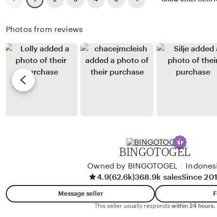
page
page
r
s
i
i
n
l
e
n
Photos from reviews
a
i
w
g
n
e
b
r
J
y
e
i
K
v
m
a
i
e
t
e
n
i
w
e
e
b
z
y
BINGOTOGEL
H
Owned by BINGOTOGEL
|
Indones
a
4.9
(62.6k)
368.9k sales
Since 20
n
n
Message seller
F
a
This seller usually responds
within 24 hours.