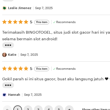
r
L
e
i
Leslie Jimenez
Sep 7, 2025
v
s
i
5
t
5
Recommends
This item
out
e
i
of
Terimakasih BINGOTOGEL, situs judi slot gacor hari ini 
5
w
n
stars
selama bermain slot android!
b
g
y
r
L
M
e
i
Katie
Sep 7, 2025
e
v
s
l
i
5
t
5
Recommends
This item
out
i
e
i
of
Gokil par
5
s
w
n
stars
s
b
g
L
a
y
r
i
Hannah
Sep 7, 2025
K
L
e
s
e
e
v
t
Previous
Next
2
3
4
5
Show other item
1