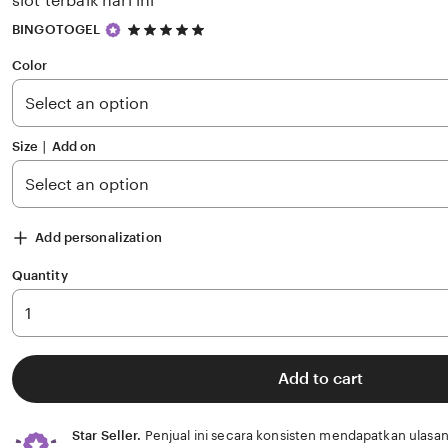
slot terbaik hari ini
5
BINGOTOGEL
out
of
Color
5
stars
Size ∣ Add on
Add personalization
Quantity
Add to cart
Star Seller.
Penjual ini secara konsisten mendapatkan ulasan