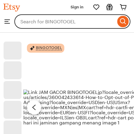
BINGOTOGEL
Sign in
Skip
to
Search
Browse
ontent
for
items
or
shops
BINGOTOGEL