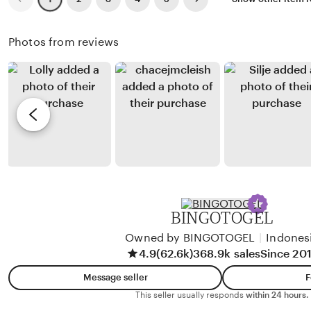
page
page
r
s
i
i
n
l
e
n
Photos from reviews
a
i
w
g
n
e
b
r
J
y
e
i
K
v
m
a
i
e
t
e
n
i
w
e
e
b
z
y
BINGOTOGEL
H
Owned by BINGOTOGEL
|
Indones
a
4.9
(62.6k)
368.9k sales
Since 20
n
n
Message seller
F
a
This seller usually responds
within 24 hours.