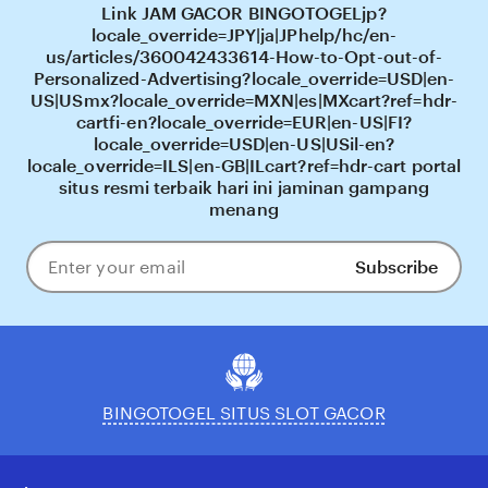
Link JAM GACOR BINGOTOGELjp?
locale_override=JPY|ja|JPhelp/hc/en-
us/articles/360042433614-How-to-Opt-out-of-
Personalized-Advertising?locale_override=USD|en-
US|USmx?locale_override=MXN|es|MXcart?ref=hdr-
cartfi-en?locale_override=EUR|en-US|FI?
locale_override=USD|en-US|USil-en?
locale_override=ILS|en-GB|ILcart?ref=hdr-cart portal
situs resmi terbaik hari ini jaminan gampang
menang
Subscribe
Enter
your
email
BINGOTOGEL SITUS SLOT GACOR