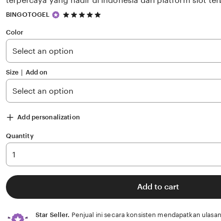
terpercaya yang hadir di indonesia dari platform slot terb
5
BINGOTOGEL
out
of
Color
5
stars
Size ∣ Add on
Add personalization
Quantity
Add to cart
Star Seller.
Penjual ini secara konsisten mendapatkan ulasan