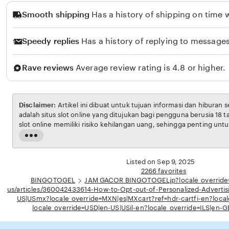
h
Smooth shipping
Has a history of shipping on time w
Speedy replies
Has a history of replying to messages
Rave reviews
Average review rating is 4.8 or higher.
Disclaimer:
Artikel ini dibuat untuk tujuan informasi dan hiburan 
adalah situs slot online yang ditujukan bagi pengguna berusia 18 
slot online memiliki risiko kehilangan uang, sehingga penting unt
bertanggung jawab. Penulis tidak menganjurkan pembaca untuk b
Read
penghasilan utama. Semua kemenangan maupun kekalahan sep
the
pada faktor keberuntungan dan manajemen bermain dari masing-m
full
Listed on Sep 9, 2025
description
2266 favorites
BINGOTOGEL
JAM GACOR BINGOTOGELjp?locale_override=J
us/articles/360042433614-How-to-Opt-out-of-Personalized-Advertis
US|USmx?locale_override=MXN|es|MXcart?ref=hdr-cartfi-en?local
locale_override=USD|en-US|USil-en?locale_override=ILS|en-GB