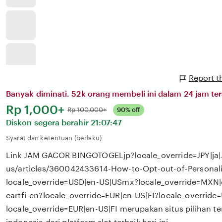
Report t
Banyak diminati. 52k orang membeli ini dalam 24 jam ter
Harga:
Rp 1,000+
Normal:
Rp 100,000+
90% off
Diskon segera berahir
21:07:47
Syarat dan ketentuan (berlaku)
Link JAM GACOR BINGOTOGELjp?locale_override=JPY|ja|
us/articles/360042433614-How-to-Opt-out-of-Personali
locale_override=USD|en-US|USmx?locale_override=MXN|
cartfi-en?locale_override=EUR|en-US|FI?locale_override
locale_override=EUR|en-US|FI merupakan situs pilihan te