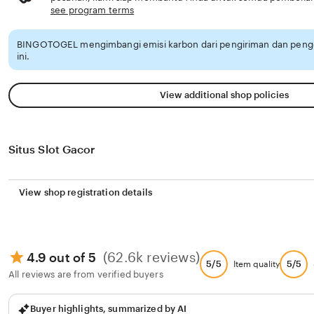
see program terms
BINGOTOGEL mengimbangi emisi karbon dari pengiriman dan pen
ini.
View additional shop policies
Situs Slot Gacor
View shop registration details
(62.6k reviews)
4.9 out of 5
5/5
5/5
Item quality
All reviews are from verified buyers
Buyer highlights, summarized by AI