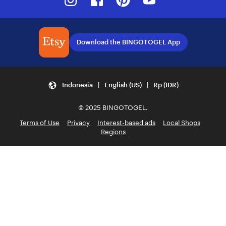
Download the BINGOTOGEL App
Indonesia | English (US) | Rp (IDR)
© 2025 BINGOTOGEL.
Terms of Use
Privacy
Interest-based ads
Local Shops
Regions