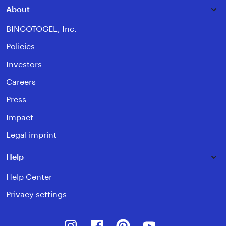
About
BINGOTOGEL, Inc.
Policies
Investors
Careers
Press
Impact
Legal imprint
Help
Help Center
Privacy settings
Instagram
Facebook
Pinterest
Youtube