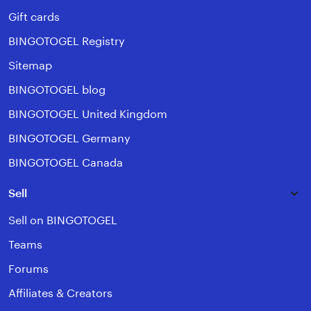
Gift cards
BINGOTOGEL Registry
Sitemap
BINGOTOGEL blog
BINGOTOGEL United Kingdom
BINGOTOGEL Germany
BINGOTOGEL Canada
Sell
Sell on BINGOTOGEL
Teams
Forums
Affiliates & Creators