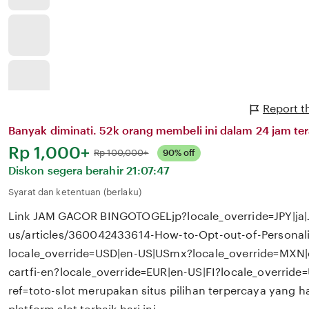
Report t
Banyak diminati. 52k orang membeli ini dalam 24 jam ter
Harga:
Rp 1,000+
Normal:
Rp 100,000+
90% off
Diskon segera berahir
21:07:47
Syarat dan ketentuan (berlaku)
Link JAM GACOR BINGOTOGELjp?locale_override=JPY|ja|
us/articles/360042433614-How-to-Opt-out-of-Personali
locale_override=USD|en-US|USmx?locale_override=MXN|
cartfi-en?locale_override=EUR|en-US|FI?locale_overrid
ref=toto-slot merupakan situs pilihan terpercaya yang ha