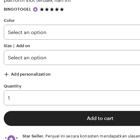
platform slot terbaik hari ini
5
BINGOTOGEL
out
of
Color
5
stars
Size ∣ Add on
Add personalization
Quantity
Add to cart
Star Seller.
Penjual ini secara konsisten mendapatkan ulasan