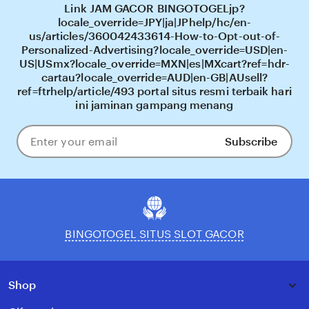
Link JAM GACOR BINGOTOGELjp?
locale_override=JPY|ja|JPhelp/hc/en-
us/articles/360042433614-How-to-Opt-out-of-
Personalized-Advertising?locale_override=USD|en-
US|USmx?locale_override=MXN|es|MXcart?ref=hdr-
cartau?locale_override=AUD|en-GB|AUsell?
ref=ftrhelp/article/493 portal situs resmi terbaik hari
ini jaminan gampang menang
Subscribe
Enter
your
email
BINGOTOGEL SITUS SLOT GACOR
Shop