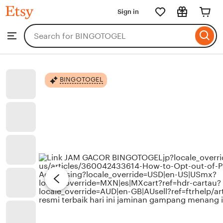
BINGOTOGEL
Sign in
Skip
to
Search
Browse
ontent
for
items
or
shops
BINGOTOGEL