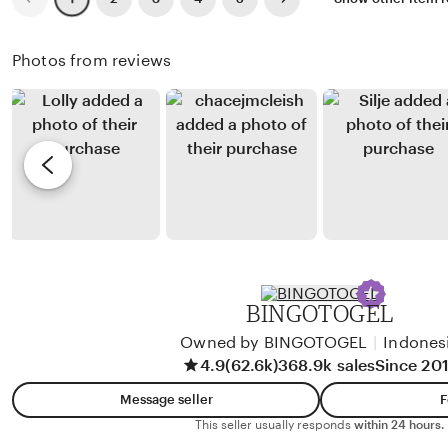
page
page
r
s
i
i
n
l
e
n
Photos from reviews
a
i
w
g
n
e
b
r
J
y
e
i
K
v
m
a
i
e
t
e
n
i
w
e
e
b
z
y
BINGOTOGEL
H
Owned by BINGOTOGEL
|
Indones
a
4.9
(62.6k)
368.9k sales
Since 20
n
n
Message seller
F
a
This seller usually responds
within 24 hours.