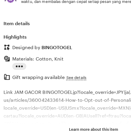
waktu, dan membalas dengan cepat setiap pesan yang mere
Item details
Highlights
Designed by
BINGOTOGEL
Materials: Cotton, Knit
Read
Gift wrapping available
the
See details
full
Link JAM GACOR BINGOTOGELjp?locale_override=JPY|ja|
description
us/articles/360042433614-How-to-Opt-out-of-Personali
locale_override=USD|en-US|USmx?locale_override=MXN|
cartau?locale_override=AUD|en-GB|AUsell?ref=ftrau?loc
GB|AU merupakan situs pilihan terpercaya yang hadir di 
Learn more about this item