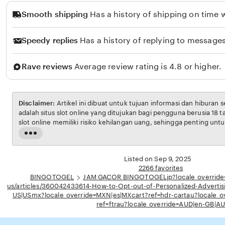
h
Smooth shipping
Has a history of shipping on time w
Speedy replies
Has a history of replying to messages
Rave reviews
Average review rating is 4.8 or higher.
Disclaimer:
Artikel ini dibuat untuk tujuan informasi dan hiburan 
adalah situs slot online yang ditujukan bagi pengguna berusia 18 
slot online memiliki risiko kehilangan uang, sehingga penting unt
bertanggung jawab. Penulis tidak menganjurkan pembaca untuk b
Read
penghasilan utama. Semua kemenangan maupun kekalahan sep
the
pada faktor keberuntungan dan manajemen bermain dari masing-m
full
Listed on Sep 9, 2025
description
2266 favorites
BINGOTOGEL
JAM GACOR BINGOTOGELjp?locale_override=J
us/articles/360042433614-How-to-Opt-out-of-Personalized-Advertis
US|USmx?locale_override=MXN|es|MXcart?ref=hdr-cartau?locale_o
ref=ftrau?locale_override=AUD|en-GB|AU