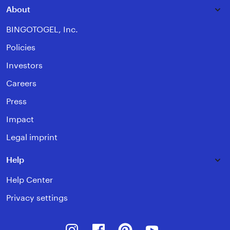
About
BINGOTOGEL, Inc.
Policies
Investors
Careers
Press
Impact
Legal imprint
Help
Help Center
Privacy settings
Instagram
Facebook
Pinterest
Youtube