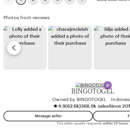
page
page
r
s
i
i
n
l
e
n
Photos from reviews
a
i
w
g
n
e
b
r
J
y
e
i
K
v
m
a
i
e
t
e
n
i
w
e
e
b
z
y
BINGOTOGEL
H
Owned by BINGOTOGEL
|
Indones
a
4.9
(62.6k)
368.9k sales
Since 20
n
n
Message seller
F
a
This seller usually responds
within 24 hours.