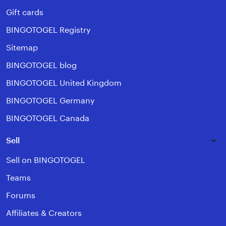
Gift cards
BINGOTOGEL Registry
Sitemap
BINGOTOGEL blog
BINGOTOGEL United Kingdom
BINGOTOGEL Germany
BINGOTOGEL Canada
Sell
Sell on BINGOTOGEL
Teams
Forums
Affiliates & Creators