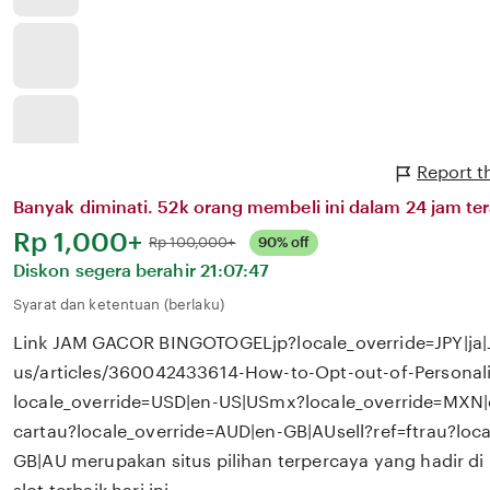
Report t
Banyak diminati. 52k orang membeli ini dalam 24 jam ter
Harga:
Rp 1,000+
Normal:
Rp 100,000+
90% off
Diskon segera berahir
21:07:47
Syarat dan ketentuan (berlaku)
Link JAM GACOR BINGOTOGELjp?locale_override=JPY|ja|
us/articles/360042433614-How-to-Opt-out-of-Personali
locale_override=USD|en-US|USmx?locale_override=MXN|
cartau?locale_override=AUD|en-GB|AUsell?ref=ftrau?loc
GB|AU merupakan situs pilihan terpercaya yang hadir di 