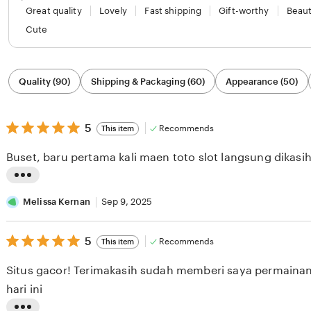
Great quality
Lovely
Fast shipping
Gift-worthy
Beaut
Cute
Filter
Quality (90)
Shipping & Packaging (60)
Appearance (50)
by
category
5
5
Recommends
This item
out
of
Buset, baru pertama kali maen toto slot langsung dikasi
5
stars
L
i
Melissa Kernan
Sep 9, 2025
s
5
t
5
Recommends
This item
out
i
of
Situs gacor! Terimakasih sudah memberi saya permainan 
5
n
stars
hari ini
g