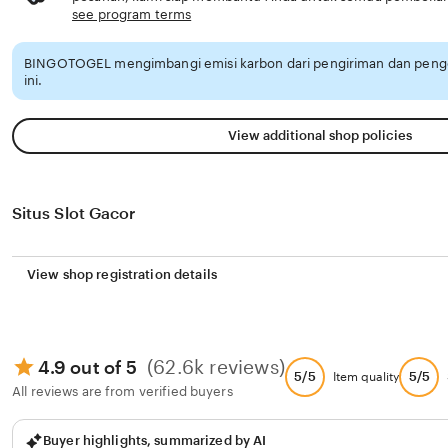
see program terms
BINGOTOGEL mengimbangi emisi karbon dari pengiriman dan pen
ini.
View additional shop policies
Situs Slot Gacor
View shop registration details
(62.6k reviews)
4.9 out of 5
5/5
5/5
Item quality
All reviews are from verified buyers
Buyer highlights, summarized by AI