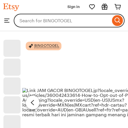
BINGOTOGEL
Sign in
Skip
to
Search
Browse
ontent
for
items
or
shops
BINGOTOGEL