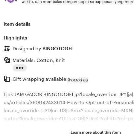
waktu, dan membalas dengan cepat setiap pesan yang mere
Item details
Highlights
Designed by
BINGOTOGEL
Materials: Cotton, Knit
Read
Gift wrapping available
the
See details
full
Link JAM GACOR BINGOTOGELjp?locale_override=JPY|ja|
description
us/articles/360042433614-How-to-Opt-out-of-Personali
locale_override=USD|en-US|USmx?locale_override=MXN|
cartau?locale_override=AUD|en-GB|AUsell?ref=ftr?ref=p
situs pilihan terpercaya yang hadir di indonesia dari plat
Learn more about this item