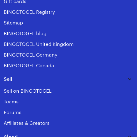
Gift cards
BINGOTOGEL Registry
Sitemap
BINGOTOGEL blog
BINGOTOGEL United Kingdom
BINGOTOGEL Germany
BINGOTOGEL Canada
Sell
Sell on BINGOTOGEL
Teams
Forums
Affiliates & Creators
About