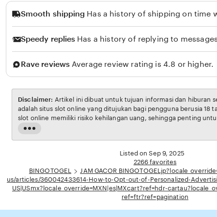
h
Smooth shipping
Has a history of shipping on time w
Speedy replies
Has a history of replying to messages
Rave reviews
Average review rating is 4.8 or higher.
Disclaimer:
Artikel ini dibuat untuk tujuan informasi dan hiburan 
adalah situs slot online yang ditujukan bagi pengguna berusia 18 
slot online memiliki risiko kehilangan uang, sehingga penting unt
bertanggung jawab. Penulis tidak menganjurkan pembaca untuk b
Read
penghasilan utama. Semua kemenangan maupun kekalahan sep
the
pada faktor keberuntungan dan manajemen bermain dari masing-m
full
Listed on Sep 9, 2025
description
2266 favorites
BINGOTOGEL
JAM GACOR BINGOTOGELjp?locale_override=J
us/articles/360042433614-How-to-Opt-out-of-Personalized-Advertis
US|USmx?locale_override=MXN|es|MXcart?ref=hdr-cartau?locale_o
ref=ftr?ref=pagination