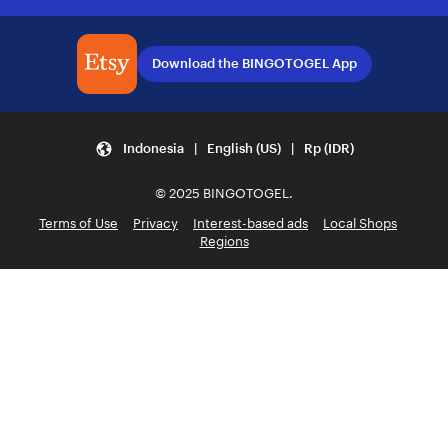
Download the BINGOTOGEL App
Indonesia | English (US) | Rp (IDR)
© 2025 BINGOTOGEL.
Terms of Use
Privacy
Interest-based ads
Local Shops
Regions