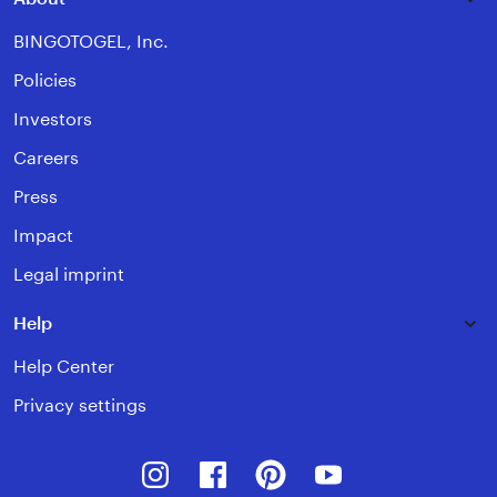
BINGOTOGEL, Inc.
Policies
Investors
Careers
Press
Impact
Legal imprint
Help
Help Center
Privacy settings
Instagram
Facebook
Pinterest
Youtube