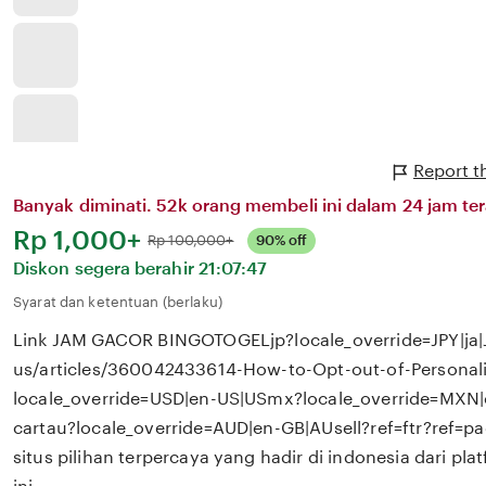
Report t
Banyak diminati. 52k orang membeli ini dalam 24 jam ter
Harga:
Rp 1,000+
Normal:
Rp 100,000+
90% off
Diskon segera berahir
21:07:47
Syarat dan ketentuan (berlaku)
Link JAM GACOR BINGOTOGELjp?locale_override=JPY|ja|
us/articles/360042433614-How-to-Opt-out-of-Personali
locale_override=USD|en-US|USmx?locale_override=MXN|
cartau?locale_override=AUD|en-GB|AUsell?ref=ftr?ref=p
situs pilihan terpercaya yang hadir di indonesia dari plat