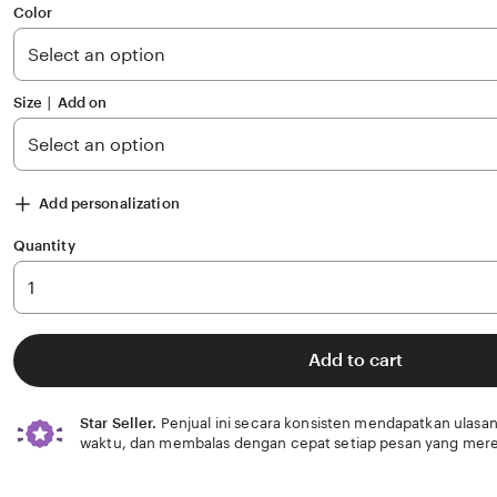
of
Color
5
stars
Size ∣ Add on
Add personalization
Quantity
Add to cart
Star Seller.
Penjual ini secara konsisten mendapatkan ulasan
waktu, dan membalas dengan cepat setiap pesan yang mere