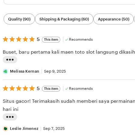
Filter
Quality (90)
Shipping & Packaging (60)
Appearance (50)
by
category
5
5
Recommends
This item
out
of
Buset, baru pertama kali maen toto slot langsung dikasi
5
stars
L
i
Melissa Kernan
Sep 9, 2025
s
5
t
5
Recommends
This item
out
i
of
Situs gacor! Terimakasih sudah memberi saya permainan 
5
n
stars
hari ini
g
r
L
e
i
Leslie Jimenez
Sep 7, 2025