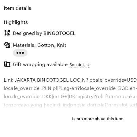
Item details
Highlights
Designed by
BINGOTOGEL
Materials: Cotton, Knit
Read
Gift wrapping available
the
See details
full
Link JAKARTA BINGOTOGEL LOGIN?locale_override=USD
description
locale_override=PLN|pl|PLsg-en?locale_override=SGD|e
locale_override=DKK|en-GB|DKregistry?ref=ftr merupakan 
terpercaya yang hadir di indonesia dari platform slot terb
Learn more about this item
Disebut sebagai situs gacor toto slot terpercaya, BIN
berbagai jenis games slot online dengan tingkat keme