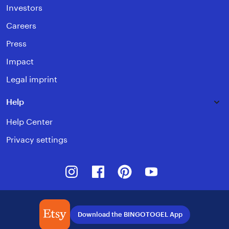
Investors
Careers
Press
Impact
Legal imprint
Help
Help Center
Privacy settings
Instagram
Facebook
Pinterest
Youtube
Download the BINGOTOGEL App