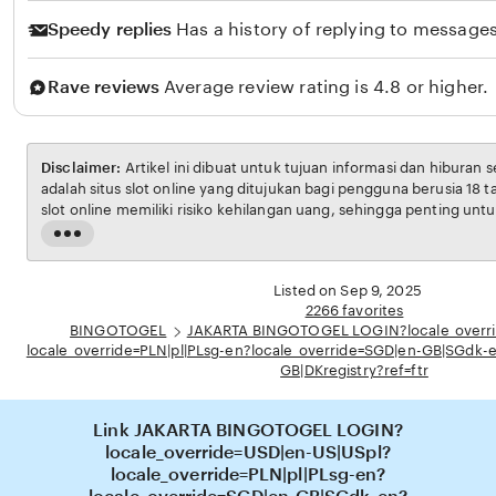
Speedy replies
Has a history of replying to messages
Rave reviews
Average review rating is 4.8 or higher.
Disclaimer:
Artikel ini dibuat untuk tujuan informasi dan hiburan 
adalah situs slot online yang ditujukan bagi pengguna berusia 18 
slot online memiliki risiko kehilangan uang, sehingga penting unt
bertanggung jawab. Penulis tidak menganjurkan pembaca untuk b
Read
penghasilan utama. Semua kemenangan maupun kekalahan sep
the
pada faktor keberuntungan dan manajemen bermain dari masing-m
full
Listed on Sep 9, 2025
description
2266 favorites
BINGOTOGEL
JAKARTA BINGOTOGEL LOGIN?locale_overri
locale_override=PLN|pl|PLsg-en?locale_override=SGD|en-GB|SGdk-e
GB|DKregistry?ref=ftr
Link JAKARTA BINGOTOGEL LOGIN?
locale_override=USD|en-US|USpl?
locale_override=PLN|pl|PLsg-en?