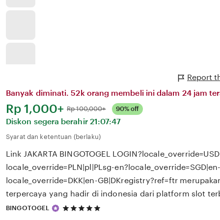
Report t
Banyak diminati. 52k orang membeli ini dalam 24 jam ter
Harga:
Rp 1,000+
Normal:
Rp 100,000+
90% off
Diskon segera berahir
21:07:47
Syarat dan ketentuan (berlaku)
Link JAKARTA BINGOTOGEL LOGIN?locale_override=USD
locale_override=PLN|pl|PLsg-en?locale_override=SGD|e
locale_override=DKK|en-GB|DKregistry?ref=ftr merupakan 
terpercaya yang hadir di indonesia dari platform slot terb
5
BINGOTOGEL
out