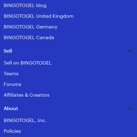
BINGOTOGEL blog
BINGOTOGEL United Kingdom
BINGOTOGEL Germany
BINGOTOGEL Canada
Sell
Sell on BINGOTOGEL
Teams
Forums
Affiliates & Creators
About
BINGOTOGEL, Inc.
Policies