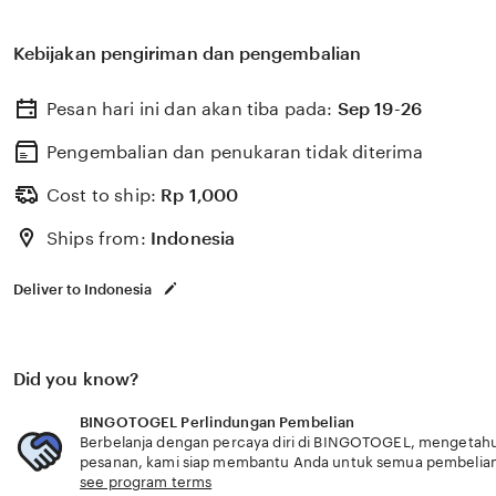
Disebut sebagai situs gacor toto slot terpercaya, BIN
berbagai jenis games slot online dengan tingkat keme
Kebijakan pengiriman dan pengembalian
menang hari ini. Tentu BINGOTOGEL menjadi pilihan ya
meraih kemenangan dengan peluang menang besar di si
Pesan hari ini dan akan tiba pada:
Sep 19-26
terbaik hari ini tahun 2025 minimal deposit 1000 rupiah.
Pengembalian dan penukaran tidak diterima
Cost to ship:
Rp
1,000
Ships from:
Indonesia
Deliver to Indonesia
Did you know?
BINGOTOGEL Perlindungan Pembelian
Berbelanja dengan percaya diri di BINGOTOGEL, mengetahui 
pesanan, kami siap membantu Anda untuk semua pembelia
see program terms