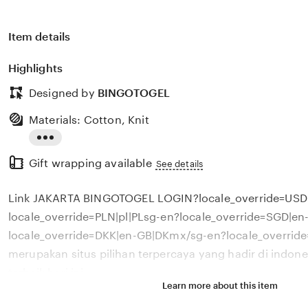
Item details
Highlights
Designed by
BINGOTOGEL
Materials: Cotton, Knit
Read
Gift wrapping available
the
See details
full
Link JAKARTA BINGOTOGEL LOGIN?locale_override=USD
description
locale_override=PLN|pl|PLsg-en?locale_override=SGD|e
locale_override=DKK|en-GB|DKmx/sg-en?locale_overrid
merupakan situs pilihan terpercaya yang hadir di indones
terbaik hari ini
Learn more about this item