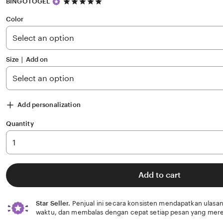
5
BINGOTOGEL
out
of
Color
5
stars
Size ∣ Add on
Add personalization
Quantity
Add to cart
Star Seller.
Penjual ini secara konsisten mendapatkan ulasan
waktu, dan membalas dengan cepat setiap pesan yang mere