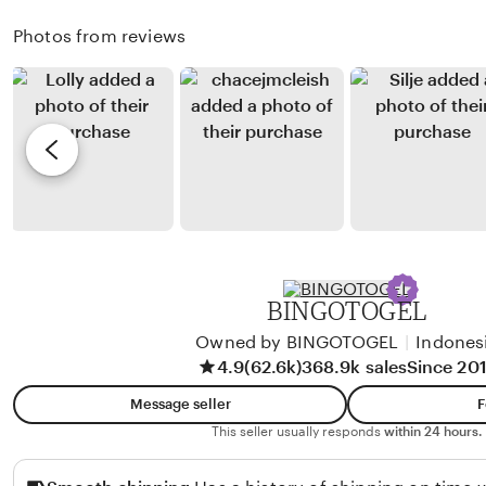
n
l
e
n
Photos from reviews
a
i
w
g
n
e
b
r
J
y
e
i
K
v
m
a
i
e
t
e
n
i
w
e
e
b
z
y
BINGOTOGEL
H
Owned by BINGOTOGEL
|
Indones
a
4.9
(62.6k)
368.9k sales
Since 20
n
n
Message seller
F
a
This seller usually responds
within 24 hours.
h