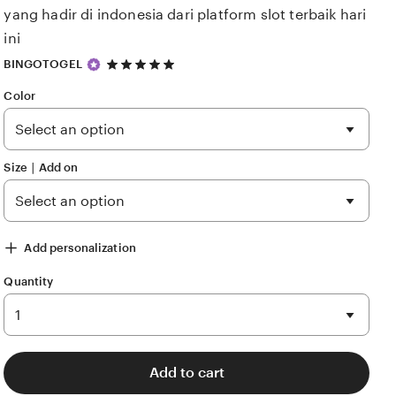
yang hadir di indonesia dari platform slot terbaik hari
ini
5
BINGOTOGEL
out
of
Color
5
stars
Size ∣ Add on
Add personalization
Quantity
Add to cart