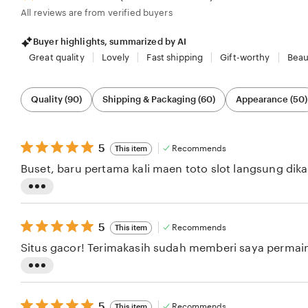
All reviews are from verified buyers
Buyer highlights, summarized by AI
Great quality
Lovely
Fast shipping
Gift-worthy
Beau
Filter
Quality (90)
Shipping & Packaging (60)
Appearance (50)
by
category
5
5
Recommends
This item
out
Buset, baru pertama kali maen toto slot langsung dik
of
5
stars
L
i
5
5
Recommends
This item
s
out
Situs gacor! Terimakasih sudah memberi saya permainan
of
t
5
i
stars
L
n
i
5
g
5
Recommends
This item