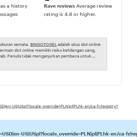
as a history
Rave reviews
Average review
messages
rating is 4.8 or higher.
 hiburan semata.
BINGOTOGEL
adalah situs slot online
ermain slot online memiliki risiko kehilangan uang,
wab. Penulis tidak menganjurkan pembaca untuk
menangan maupun kekalahan sepenuhnya bergantung
 masing-masing individu.
en-US|USpl?locale_override=PLN|pl|PLhk-en/ca-fr/registry?
|en-US|USpl?locale_override=PLN|pl|PLhk-en/ca-fr/registry