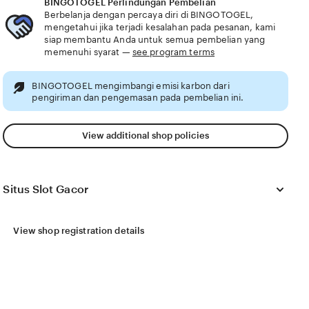
BINGOTOGEL Perlindungan Pembelian
Berbelanja dengan percaya diri di BINGOTOGEL,
mengetahui jika terjadi kesalahan pada pesanan, kami
siap membantu Anda untuk semua pembelian yang
memenuhi syarat —
see program terms
BINGOTOGEL mengimbangi emisi karbon dari
pengiriman dan pengemasan pada pembelian ini.
View additional shop policies
Situs Slot Gacor
View shop registration details