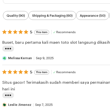
Filter
Quality (90)
Shipping & Packaging (60)
Appearance (50)
by
category
5
5
Recommends
This item
out
of
Buset, baru pertama kali maen toto slot langsung dikasi
5
stars
L
i
Melissa Kernan
Sep 9, 2025
s
5
t
5
Recommends
This item
out
i
of
Situs gacor! Terimakasih sudah memberi saya permainan 
5
n
stars
hari ini
g
r
L
e
i
Leslie Jimenez
Sep 7, 2025