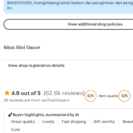
BINGOTOGEL mengimbangi emisi karbon dari pengiriman dan pen
ini.
View additional shop policies
Situs Slot Gacor
View shop registration details
(62.6k reviews)
4.9 out of 5
5/5
5/5
Item quality
All reviews are from verified buyers
Buyer highlights, summarized by AI
Great quality
Lovely
Fast shipping
Gift-worthy
Beaut
Cute