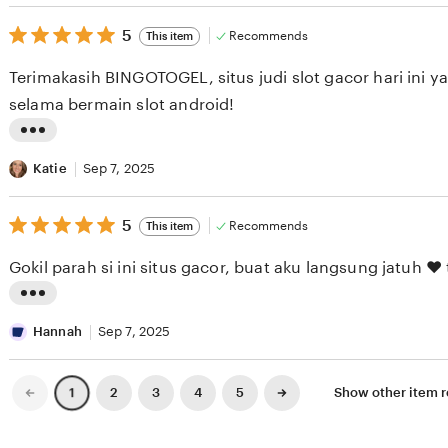
v
s
i
5
t
5
Recommends
This item
out
e
i
of
Terimakasih BINGOTOGEL, situs judi slot gacor hari ini 
5
w
n
stars
selama bermain slot android!
b
g
y
r
L
M
e
i
Katie
Sep 7, 2025
e
v
s
l
i
5
t
5
Recommends
This item
out
i
e
i
of
Gokil par
5
s
w
n
stars
s
b
g
L
a
y
r
i
Hannah
Sep 7, 2025
K
L
e
s
e
e
v
t
Previous
Next
2
3
4
5
Show other item
1
page
page
r
s
i
i
n
l
e
n