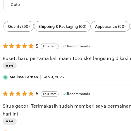
Cute
Filter
Quality (90)
Shipping & Packaging (60)
Appearance (50)
by
category
5
5
Recommends
This item
out
of
Buset, baru pertama kali maen toto slot langsung dikasi
5
stars
L
i
Melissa Kernan
Sep 9, 2025
s
5
t
5
Recommends
This item
out
i
of
Situs gacor! Terimakasih sudah memberi saya permainan 
5
n
stars
hari ini
g
r
L