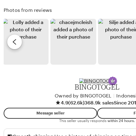
n
l
e
n
Photos from reviews
a
i
w
g
n
e
b
r
J
y
e
i
K
v
m
a
i
e
t
e
n
i
w
e
e
b
z
y
BINGOTOGEL
H
Owned by BINGOTOGEL
|
Indones
a
4.9
(62.6k)
368.9k sales
Since 20
n
n
Message seller
F
a
This seller usually responds
within 24 hours.
h