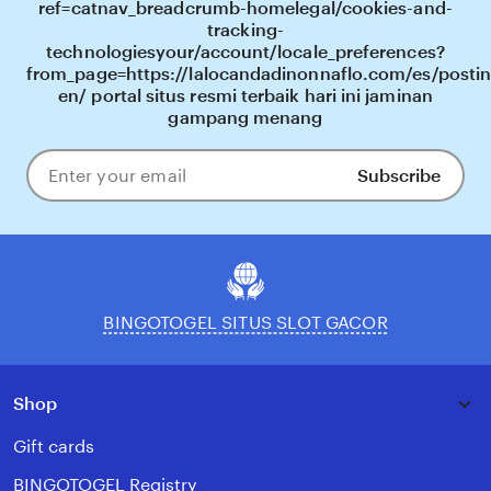
ref=catnav_breadcrumb-homelegal/cookies-and-
tracking-
technologiesyour/account/locale_preferences?
from_page=https://lalocandadinonnaflo.com/es/postin
en/ portal situs resmi terbaik hari ini jaminan
gampang menang
Subscribe
Enter
your
email
BINGOTOGEL SITUS SLOT GACOR
Shop
Gift cards
BINGOTOGEL Registry