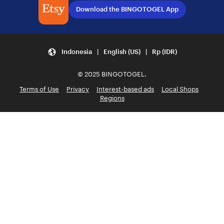
Download the BINGOTOGEL App
Indonesia | English (US) | Rp (IDR)
© 2025 BINGOTOGEL.
Terms of Use
Privacy
Interest-based ads
Local Shops
Regions