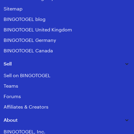
Sitemap
BINGOTOGEL blog
BINGOTOGEL United Kingdom
BINGOTOGEL Germany
BINGOTOGEL Canada
Sell
Sell on BINGOTOGEL
Teams
Forums
Affiliates & Creators
About
BINGOTOGEL, Inc.