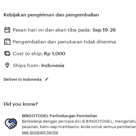
Disebut sebagai situs gacor toto slot terpercaya, BIN
berbagai jenis games slot online dengan tingkat keme
Kebijakan pengiriman dan pengembalian
menang hari ini. Tentu BINGOTOGEL menjadi pilihan ya
meraih kemenangan dengan peluang menang besar di si
Pesan hari ini dan akan tiba pada:
Sep 19-26
terbaik hari ini tahun 2025 minimal deposit 1000 rupiah.
Pengembalian dan penukaran tidak diterima
Cost to ship:
Rp
1,000
Ships from:
Indonesia
Deliver to Indonesia
Did you know?
BINGOTOGEL Perlindungan Pembelian
Berbelanja dengan percaya diri di BINGOTOGEL, mengetahui 
pesanan, kami siap membantu Anda untuk semua pembelia
see program terms