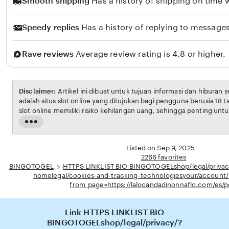
Smooth shipping
Has a history of shipping on time w
Speedy replies
Has a history of replying to messages
Rave reviews
Average review rating is 4.8 or higher.
Disclaimer:
Artikel ini dibuat untuk tujuan informasi dan hiburan 
adalah situs slot online yang ditujukan bagi pengguna berusia 18 
slot online memiliki risiko kehilangan uang, sehingga penting unt
bertanggung jawab. Penulis tidak menganjurkan pembaca untuk b
Read
penghasilan utama. Semua kemenangan maupun kekalahan sep
the
pada faktor keberuntungan dan manajemen bermain dari masing-m
full
Listed on Sep 9, 2025
description
2266 favorites
BINGOTOGEL
HTTPS LINKLIST BIO BINGOTOGELshop/legal/privac
homelegal/cookies-and-tracking-technologiesyour/account/
from_page=https://lalocandadinonnaflo.com/es/p
Link HTTPS LINKLIST BIO
BINGOTOGELshop/legal/privacy/?