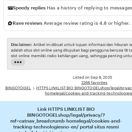
Speedy replies
Has a history of replying to messages
Rave reviews
Average review rating is 4.8 or higher.
Disclaimer:
Artikel ini dibuat untuk tujuan informasi dan hiburan 
adalah situs slot online yang ditujukan bagi pengguna berusia 18 
slot online memiliki risiko kehilangan uang, sehingga penting unt
bertanggung jawab. Penulis tidak menganjurkan pembaca untuk b
Read
penghasilan utama. Semua kemenangan maupun kekalahan sep
the
pada faktor keberuntungan dan manajemen bermain dari masing-m
full
Listed on Sep 9, 2025
description
2266 favorites
BINGOTOGEL
HTTPS LINKLIST BIO BINGOTOGELshop/legal/privac
homelegal/cookies-and-tracking-technologies
Link HTTPS LINKLIST BIO
BINGOTOGELshop/legal/privacy/?
ref=catnav_breadcrumb-homelegal/cookies-and-
tracking-technologiesno-en/ portal situs resmi