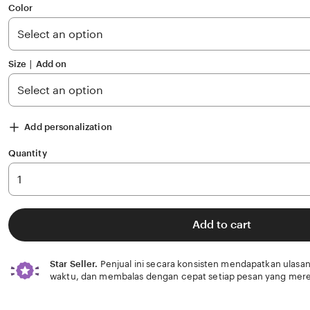
of
Color
5
stars
Size ∣ Add on
Add personalization
Quantity
Add to cart
Star Seller.
Penjual ini secara konsisten mendapatkan ulasan
waktu, dan membalas dengan cepat setiap pesan yang mere