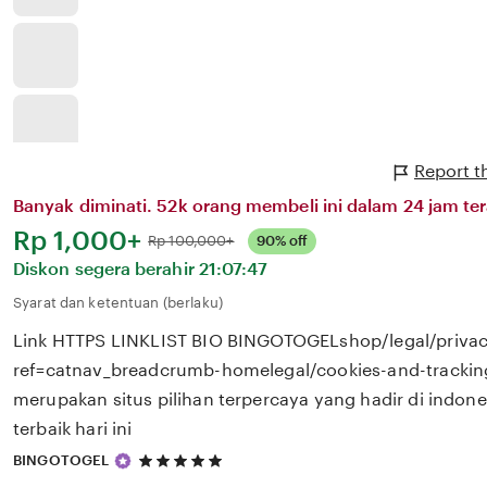
Report t
Banyak diminati. 52k orang membeli ini dalam 24 jam ter
Harga:
Rp 1,000+
Normal:
Rp 100,000+
90% off
Diskon segera berahir
21:07:47
Syarat dan ketentuan (berlaku)
Link HTTPS LINKLIST BIO BINGOTOGELshop/legal/privac
ref=catnav_breadcrumb-homelegal/cookies-and-trackin
merupakan situs pilihan terpercaya yang hadir di indones
terbaik hari ini
5
BINGOTOGEL
out