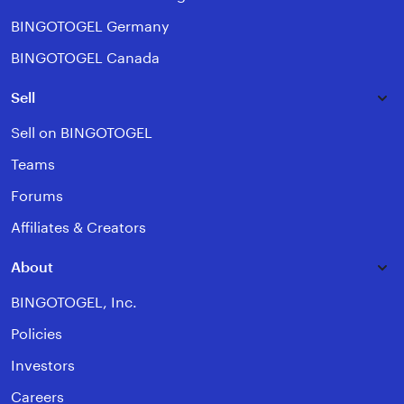
BINGOTOGEL Germany
BINGOTOGEL Canada
Sell
Sell on BINGOTOGEL
Teams
Forums
Affiliates & Creators
About
BINGOTOGEL, Inc.
Policies
Investors
Careers