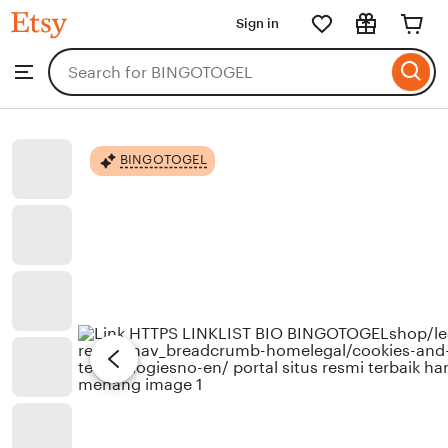
BINGOTOGEL
Sign in
Skip
to
Search
Browse
ontent
for
items
or
shops
BINGOTOGEL