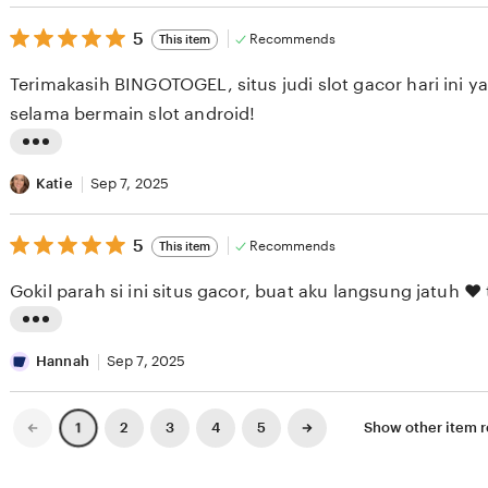
v
s
i
5
t
5
Recommends
This item
out
e
i
of
Terimakasih BINGOTOGEL, situs judi slot gacor hari ini 
5
w
n
stars
selama bermain slot android!
b
g
y
r
L
M
e
i
Katie
Sep 7, 2025
e
v
s
l
i
5
t
5
Recommends
This item
out
i
e
i
of
Gokil par
5
s
w
n
stars
s
b
g
L
a
y
r
i
Hannah
Sep 7, 2025
K
L
e
s
e
e
v
t
Previous
Next
2
3
4
5
Show other item
1
page
page
r
s
i
i
n
l
e
n