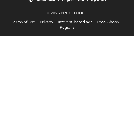
© 2025 BINGOTOGEL.
Terms of Use
Privacy
Interest-based ads
Local Shops
Regions