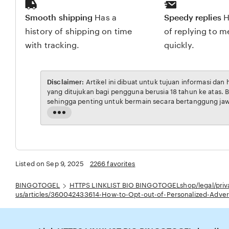
Smooth shipping
Has a
Speedy replies
H
history of shipping on time
of replying to 
with tracking.
quickly.
Disclaimer:
Artikel ini dibuat untuk tujuan informasi dan
yang ditujukan bagi pengguna berusia 18 tahun ke atas. B
sehingga penting untuk bermain secara bertanggung ja
berjudi sebagai sumber penghasilan utama. Semua ke
Read
pada faktor keberuntungan dan manajemen bermain dari
the
full
description
Listed on Sep 9, 2025
2266 favorites
BINGOTOGEL
HTTPS LINKLIST BIO BINGOTOGELshop/legal/priv
us/articles/360042433614-How-to-Opt-out-of-Personalized-Adver