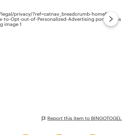
Report this item to BINGOTOGEL