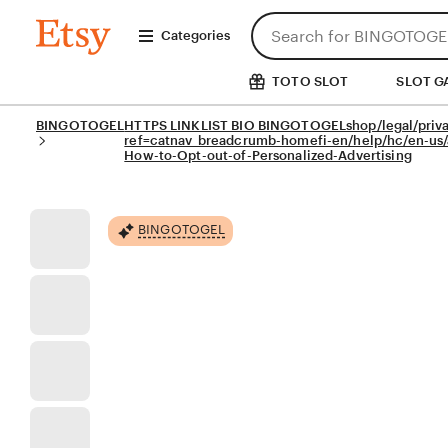
Skip
Search
BINGOTOGEL
to
Categories
for
Content
items
or
TOTO SLOT
SLOT G
shops
BINGOTOGEL
HTTPS LINKLIST BIO BINGOTOGELshop/legal/priva
ref=catnav_breadcrumb-homefi-en/help/hc/en-us/
How-to-Opt-out-of-Personalized-Advertising
BINGOTOGEL