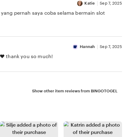
Katie
Sep 7, 2025
ni yang pernah saya coba selama bermain slot
Hannah
Sep 7, 2025
Gokil parah si ini situs gacor, buat aku langsung jatuh ❤️ thank you so much!
Show other item reviews from BINGOTOGEL