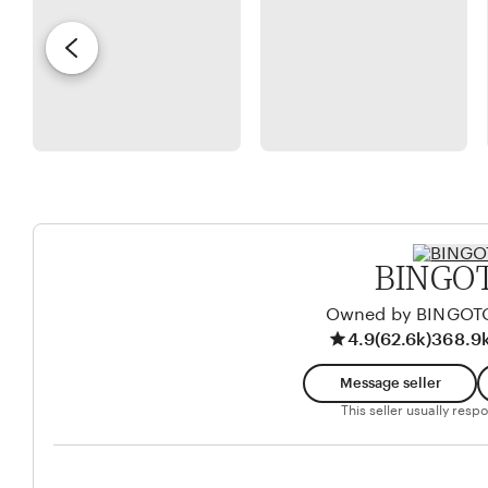
l
b
v
e
i
y
i
r
e
K
e
n
J
a
w
a
i
t
b
n
m
i
y
e
e
H
n
a
e
n
z
BINGO
n
a
Owned by BINGOT
4.9
(62.6k)
368.9k
h
Message seller
This seller usually res