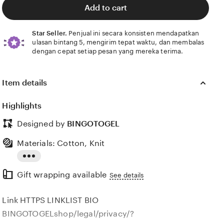
Add to cart
Star Seller.
Penjual ini secara konsisten mendapatkan
ulasan bintang 5, mengirim tepat waktu, dan membalas
dengan cepat setiap pesan yang mereka terima.
0)
Value (9)
Comfort (8)
Ease of use (2)
Condition (1)
Item details
Highlights
Designed by
BINGOTOGEL
Materials: Cotton, Knit
Read
Gift wrapping available
the
See details
full
Link HTTPS LINKLIST BIO
description
BINGOTOGELshop/legal/privacy/?