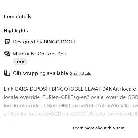
Item details
Highlights
Designed by
BINGOTOGEL
Materials: Cotton, Knit
Read
Gift wrapping available
the
See details
full
Link CARA DEPOSIT BINGOTOGEL LEWAT DANAit?locale_ov
description
locale_override=EUR|en-GB|IEsg-en?locale_override=SGD
locale_override=ILS|en-GB|ILpress?ref=ftril-en?locale_ov
en?locale_override=SGD|en-GB|SGit?locale_override=EUR|
pilihan terpercaya yang hadir di indonesia dari platform s
Learn more about this item