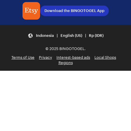
Download the BINGOTOGEL App
Indonesia | English (US) | Rp (IDR)
© 2025 BINGOTOGEL.
Terms of Use
Privacy
Interest-based ads
Local Shops
Regions