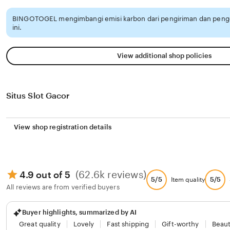
BINGOTOGEL mengimbangi emisi karbon dari pengiriman dan pen
ini.
View additional shop policies
Situs Slot Gacor
View shop registration details
(62.6k reviews)
4.9 out of 5
5/5
5/5
Item quality
All reviews are from verified buyers
Buyer highlights, summarized by AI
Great quality
Lovely
Fast shipping
Gift-worthy
Beaut