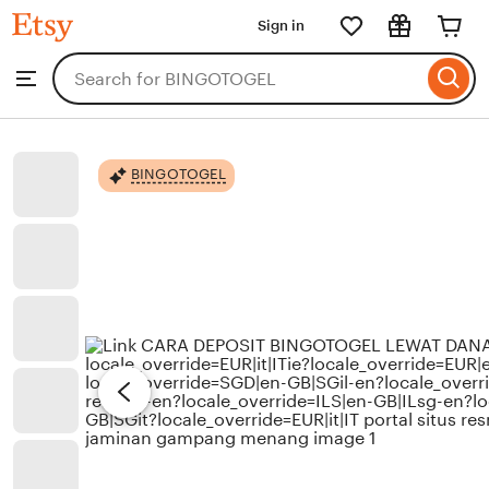
BINGOTOGEL
Sign in
Skip
to
Search
Browse
ontent
for
items
or
shops
BINGOTOGEL