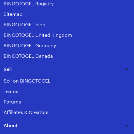
BINGOTOGEL Registry
Sitemap
BINGOTOGEL blog
BINGOTOGEL United Kingdom
BINGOTOGEL Germany
BINGOTOGEL Canada
Sell
Sell on BINGOTOGEL
Teams
Forums
Affiliates & Creators
About