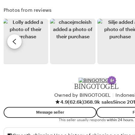
n
l
e
n
Photos from reviews
a
i
w
g
n
e
b
r
J
y
e
i
K
v
m
a
i
e
t
e
n
i
w
e
e
b
z
y
BINGOTOGEL
H
Owned by BINGOTOGEL
|
Indones
a
4.9
(62.6k)
368.9k sales
Since 20
n
n
Message seller
F
a
This seller usually responds
within 24 hours.
h