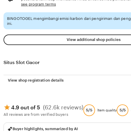
see program terms
BINGOTOGEL mengimbangi emisi karbon dari pengiriman dan pen
ini.
View additional shop policies
Situs Slot Gacor
View shop registration details
(62.6k reviews)
4.9 out of 5
5/5
5/5
Item quality
All reviews are from verified buyers
Buyer highlights, summarized by AI