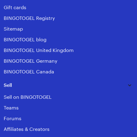
Gift cards
BINGOTOGEL Registry
Sitemap
BINGOTOGEL blog
BINGOTOGEL United Kingdom
BINGOTOGEL Germany
BINGOTOGEL Canada
Sell
Sell on BINGOTOGEL
Teams
Forums
Affiliates & Creators