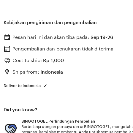
slot terbaik hari ini
Disebut sebagai situs gacor toto slot terpercaya, BIN
Kebijakan pengiriman dan pengembalian
berbagai jenis games slot online dengan tingkat keme
menang hari ini. Tentu BINGOTOGEL menjadi pilihan ya
Pesan hari ini dan akan tiba pada:
Sep 19-26
meraih kemenangan dengan peluang menang besar di si
terbaik hari ini tahun 2025 minimal deposit 1000 rupiah.
Pengembalian dan penukaran tidak diterima
Cost to ship:
Rp
1,000
Ships from:
Indonesia
Deliver to Indonesia
Did you know?
BINGOTOGEL Perlindungan Pembelian
Berbelanja dengan percaya diri di BINGOTOGEL, mengetahui 
pesanan, kami siap membantu Anda untuk semua pembelia