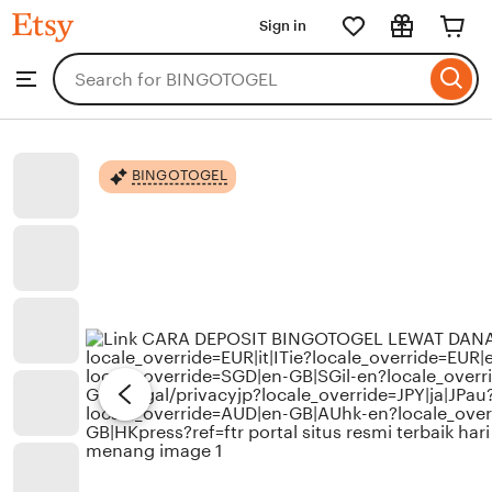
BINGOTOGEL
Sign in
Skip
to
Search
Browse
ontent
for
items
or
shops
BINGOTOGEL