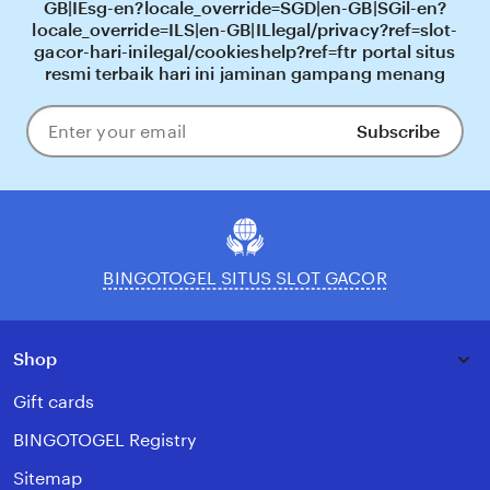
GB|IEsg-en?locale_override=SGD|en-GB|SGil-en?
locale_override=ILS|en-GB|ILlegal/privacy?ref=slot-
gacor-hari-inilegal/cookieshelp?ref=ftr portal situs
resmi terbaik hari ini jaminan gampang menang
Subscribe
Enter
your
email
BINGOTOGEL SITUS SLOT GACOR
Shop
Gift cards
BINGOTOGEL Registry
Sitemap