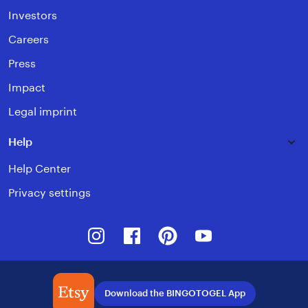
Investors
Careers
Press
Impact
Legal imprint
Help
Help Center
Privacy settings
Instagram
Facebook
Pinterest
Youtube
Download the BINGOTOGEL App