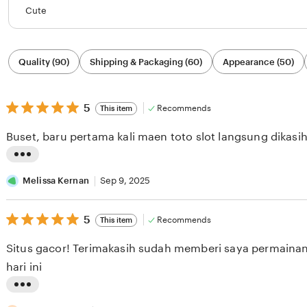
Cute
Filter
Quality (90)
Shipping & Packaging (60)
Appearance (50)
by
category
5
5
Recommends
This item
out
of
Buset, baru pertama kali maen toto slot langsung dikasi
5
stars
L
i
Melissa Kernan
Sep 9, 2025
s
5
t
5
Recommends
This item
out
i
of
Situs gacor! Terimakasih sudah memberi saya permainan 
5
n
stars
hari ini
g
r
L