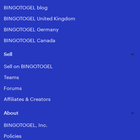
BINGOTOGEL blog
BINGOTOGEL United Kingdom
BINGOTOGEL Germany
BINGOTOGEL Canada
Sell
Sell on BINGOTOGEL
Teams
Forums
Affiliates & Creators
About
BINGOTOGEL, Inc.
Policies