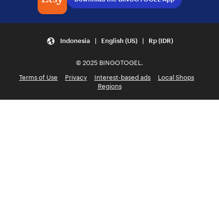
Indonesia | English (US) | Rp (IDR)
© 2025 BINGOTOGEL.
Terms of Use
Privacy
Interest-based ads
Local Shops
Regions