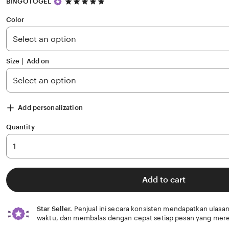
5
BINGOTOGEL
out
of
Color
5
stars
Size ∣ Add on
Add personalization
Quantity
Add to cart
Star Seller.
Penjual ini secara konsisten mendapatkan ulasan
waktu, dan membalas dengan cepat setiap pesan yang mere