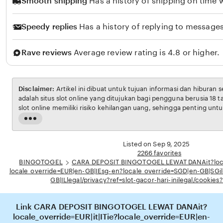
Smooth shipping
Has a history of shipping on time w
Speedy replies
Has a history of replying to messages
Rave reviews
Average review rating is 4.8 or higher.
Disclaimer:
Artikel ini dibuat untuk tujuan informasi dan hiburan 
adalah situs slot online yang ditujukan bagi pengguna berusia 18 
slot online memiliki risiko kehilangan uang, sehingga penting unt
bertanggung jawab. Penulis tidak menganjurkan pembaca untuk b
Read
penghasilan utama. Semua kemenangan maupun kekalahan sep
the
pada faktor keberuntungan dan manajemen bermain dari masing-m
full
Listed on Sep 9, 2025
description
2266 favorites
BINGOTOGEL
CARA DEPOSIT BINGOTOGEL LEWAT DANAit?locale
locale_override=EUR|en-GB|IEsg-en?locale_override=SGD|en-GB|SGil
GB|ILlegal/privacy?ref=slot-gacor-hari-inilegal/cookies
Link CARA DEPOSIT BINGOTOGEL LEWAT DANAit?
locale_override=EUR|it|ITie?locale_override=EUR|en-