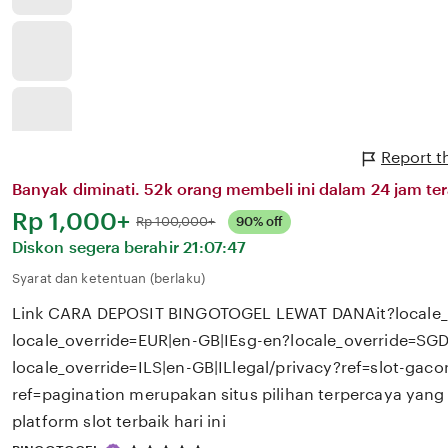
Report t
Banyak diminati. 52k orang membeli ini dalam 24 jam ter
Harga:
Rp 1,000+
Normal:
Rp 100,000+
90% off
Diskon segera berahir
21:07:47
Syarat dan ketentuan (berlaku)
Link CARA DEPOSIT BINGOTOGEL LEWAT DANAit?locale_ov
locale_override=EUR|en-GB|IEsg-en?locale_override=SGD
locale_override=ILS|en-GB|ILlegal/privacy?ref=slot-gacor
ref=pagination merupakan situs pilihan terpercaya yang 
platform slot terbaik hari ini