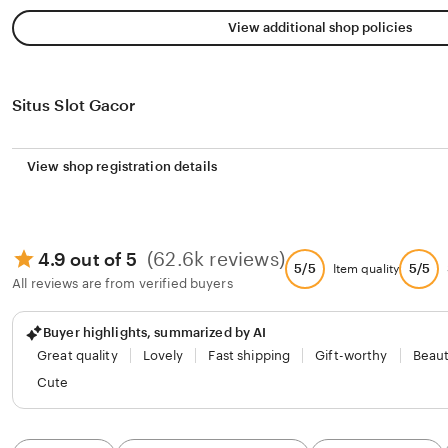
View additional shop policies
Situs Slot Gacor
View shop registration details
(62.6k reviews)
4.9 out of 5
5/5
5/5
Item quality
All reviews are from verified buyers
Buyer highlights, summarized by AI
Great quality
Lovely
Fast shipping
Gift-worthy
Beaut
Cute
Filter