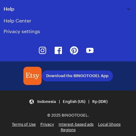
Help
Help Center
Privacy settings
Instagram
Facebook
Pinterest
Youtube
Download the BINGOTOGEL App
Indonesia | English (US) | Rp (IDR)
© 2025 BINGOTOGEL.
Terms of Use
Privacy
Interest-based ads
Local Shops
Regions