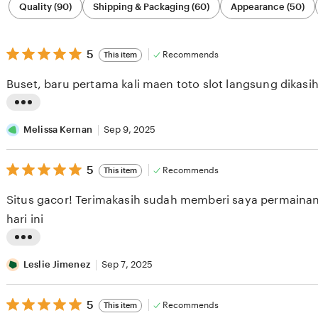
Quality (90)
Shipping & Packaging (60)
Appearance (50)
by
category
5
5
Recommends
This item
out
of
Buset, baru pertama kali maen toto slot langsung dikasi
5
stars
L
i
Melissa Kernan
Sep 9, 2025
s
5
t
5
Recommends
This item
out
i
of
Situs gacor! Terimakasih sudah memberi saya permainan 
5
n
stars
hari ini
g
r
L
e
i
Leslie Jimenez
Sep 7, 2025
v
s
i
5
t
5
Recommends
This item
out