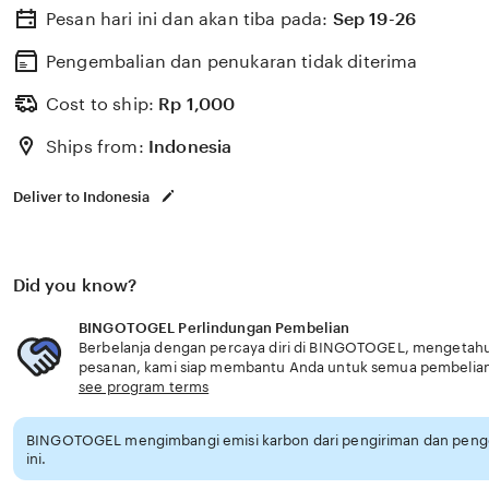
Pesan hari ini dan akan tiba pada:
Sep 19-26
Pengembalian dan penukaran tidak diterima
Cost to ship:
Rp
1,000
Ships from:
Indonesia
Deliver to Indonesia
Did you know?
BINGOTOGEL Perlindungan Pembelian
Berbelanja dengan percaya diri di BINGOTOGEL, mengetahui 
pesanan, kami siap membantu Anda untuk semua pembelia
see program terms
BINGOTOGEL mengimbangi emisi karbon dari pengiriman dan pen
ini.