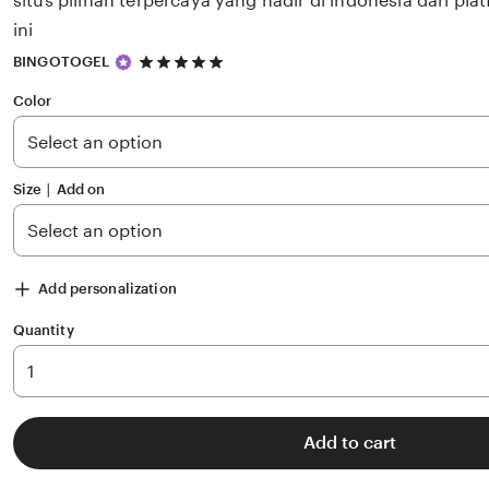
situs pilihan terpercaya yang hadir di indonesia dari plat
ini
5
BINGOTOGEL
out
of
Color
5
stars
Size ∣ Add on
Add personalization
Quantity
Add to cart