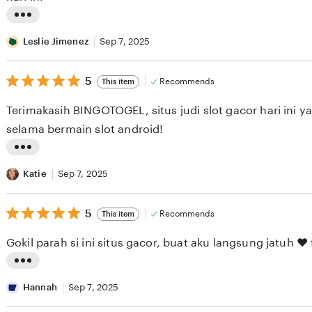
g
r
L
e
i
Leslie Jimenez
Sep 7, 2025
v
s
i
5
t
5
Recommends
This item
out
e
i
of
Terimakasih BINGOTOGEL, situs judi slot gacor hari ini 
5
w
n
stars
selama bermain slot android!
b
g
y
r
L
M
e
i
Katie
Sep 7, 2025
e
v
s
l
i
5
t
5
Recommends
This item
out
i
e
i
of
Gokil par
5
s
w
n
stars
s
b
g
L
a
y
r
i
Hannah
Sep 7, 2025
K
L
e
s