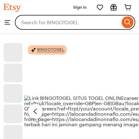
BINGOTOGEL
Sign in
Skip
to
Search
Browse
ontent
for
items
or
shops
BINGOTOGEL