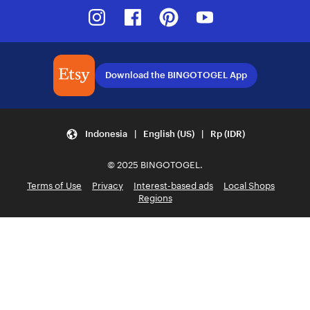
Instagram
Facebook
Pinterest
Youtube
Download the BINGOTOGEL App
Indonesia | English (US) | Rp (IDR)
© 2025 BINGOTOGEL.
Terms of Use
Privacy
Interest-based ads
Local Shops
Regions