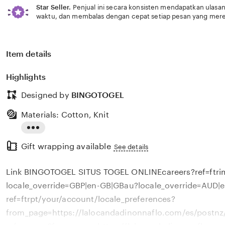
Star Seller.
Penjual ini secara konsisten mendapatkan ulasan
waktu, dan membalas dengan cepat setiap pesan yang mere
Item details
Highlights
Designed by
BINGOTOGEL
Materials: Cotton, Knit
Read
Gift wrapping available
the
See details
full
Link BINGOTOGEL SITUS TOGEL ONLINEcareers?ref=ftrim
description
locale_override=GBP|en-GB|GBau?locale_override=AUD|
ref=ftrpt/your/account/locale_preferences?
from_page=https://lalocandadinonnaflo.com/es/postnz