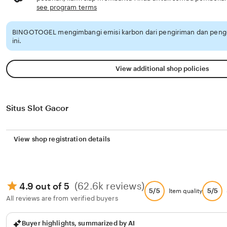
see program terms
BINGOTOGEL mengimbangi emisi karbon dari pengiriman dan pen
ini.
View additional shop policies
Situs Slot Gacor
View shop registration details
(62.6k reviews)
4.9 out of 5
5/5
5/5
Item quality
All reviews are from verified buyers
Buyer highlights, summarized by AI