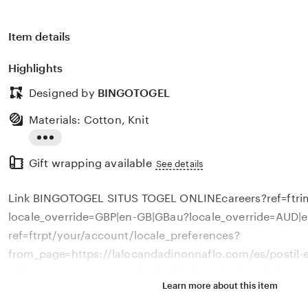
Item details
Highlights
Designed by
BINGOTOGEL
Materials: Cotton, Knit
Read
Gift wrapping available
the
See details
full
Link BINGOTOGEL SITUS TOGEL ONLINEcareers?ref=ftrim
description
locale_override=GBP|en-GB|GBau?locale_override=AUD|
ref=ftrpt/your/account/locale_preferences?
from_page=https://lalocandadinonnaflo.com/es/postil-
pilihan terpercaya yang hadir di indonesia dari platform s
Learn more about this item