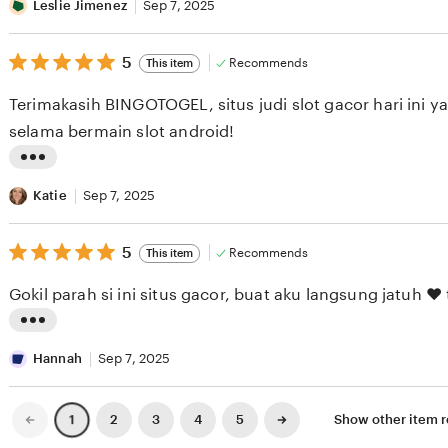
e
i
Leslie Jimenez
Sep 7, 2025
v
s
i
5
t
5
Recommends
This item
out
e
i
of
Terimakasih BINGOTOGEL, situs judi slot gacor hari ini 
5
w
n
stars
selama bermain slot android!
b
g
y
r
L
M
e
i
Katie
Sep 7, 2025
e
v
s
l
i
5
t
5
Recommends
This item
out
i
e
i
of
Gokil par
5
s
w
n
stars
s
b
g
L
a
y
r
i
Hannah
Sep 7, 2025
K
L
e
s
e
e
v
t
Previous
Next
2
3
4
5
Show other item
1
page
page
r
s
i
i