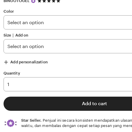
5
BINGOTOGEL
out
of
Color
5
stars
Size ∣ Add on
Add personalization
Quantity
Add to cart
Star Seller.
Penjual ini secara konsisten mendapatkan ulasan
waktu, dan membalas dengan cepat setiap pesan yang mere