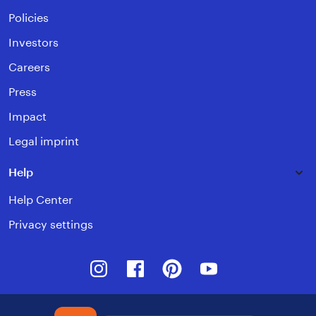
Policies
Investors
Careers
Press
Impact
Legal imprint
Help
Help Center
Privacy settings
Instagram
Facebook
Pinterest
Youtube