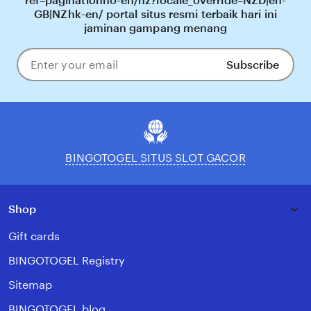
ref=paginationno-en/nz?locale_override=NZD|en-
GB|NZhk-en/ portal situs resmi terbaik hari ini
jaminan gampang menang
Subscribe
Enter
your
email
BINGOTOGEL SITUS SLOT GACOR
Shop
Gift cards
BINGOTOGEL Registry
Sitemap
BINGOTOGEL blog