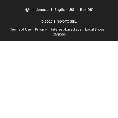
Indonesia | English (US) | Rp (IDR)
© 2025 BINGOTOGEL.
Terms of Use
Privacy
Interest-based ads
Local Shops
Regions