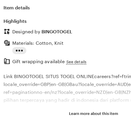
Item details
Highlights
Designed by
BINGOTOGEL
Materials: Cotton, Knit
Read
Gift wrapping available
the
See details
full
Link BINGOTOGEL SITUS TOGEL ONLINEcareers?ref=ftrim
description
locale_override=GBP|en-GB|GBau?locale_override=AUD|
ref=paginationno-en/nz?locale_override=NZD|en-GB|NZ
pilihan terpercaya yang hadir di indonesia dari platform s
Learn more about this item
Disebut sebagai situs gacor toto slot terpercaya, BIN
berbagai jenis games slot online dengan tingkat keme