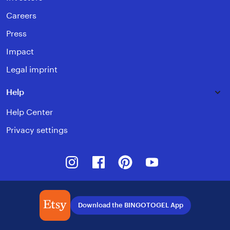
Careers
Press
Impact
Legal imprint
Help
Help Center
Privacy settings
Instagram
Facebook
Pinterest
Youtube
Download the BINGOTOGEL App