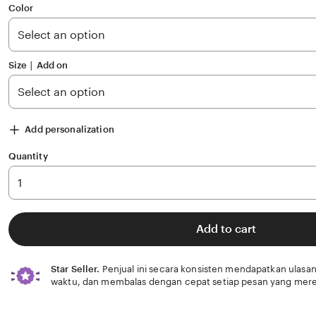
of
Color
5
stars
Size ∣ Add on
Add personalization
Quantity
Add to cart
Star Seller.
Penjual ini secara konsisten mendapatkan ulasan
waktu, dan membalas dengan cepat setiap pesan yang mere