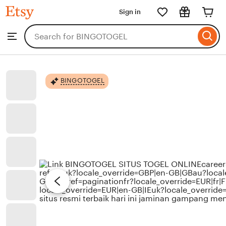
BINGOTOGEL
Sign in
Skip
to
Search
Browse
ontent
for
items
or
shops
BINGOTOGEL