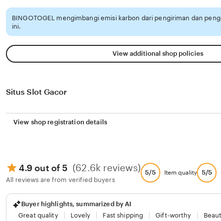
BINGOTOGEL mengimbangi emisi karbon dari pengiriman dan pen
ini.
View additional shop policies
Situs Slot Gacor
View shop registration details
(62.6k reviews)
4.9 out of 5
5/5
5/5
Item quality
All reviews are from verified buyers
Buyer highlights, summarized by AI
Great quality
Lovely
Fast shipping
Gift-worthy
Beaut