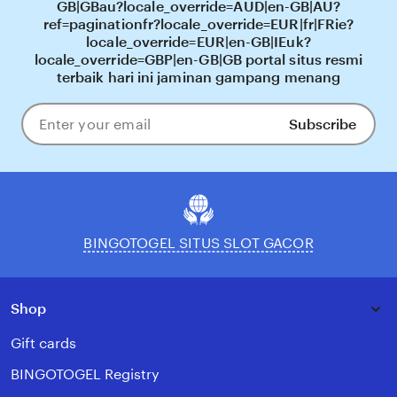
GB|GBau?locale_override=AUD|en-GB|AU?
ref=paginationfr?locale_override=EUR|fr|FRie?
locale_override=EUR|en-GB|IEuk?
locale_override=GBP|en-GB|GB portal situs resmi
terbaik hari ini jaminan gampang menang
Subscribe
Enter
your
email
BINGOTOGEL SITUS SLOT GACOR
Shop
Gift cards
BINGOTOGEL Registry