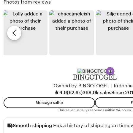
Photos from reviews
a
i
w
g
n
e
b
r
J
y
e
i
K
v
m
a
i
e
t
e
n
i
w
e
e
b
z
y
BINGOTOGEL
H
Owned by BINGOTOGEL
|
Indones
a
4.9
(62.6k)
368.9k sales
Since 20
n
n
Message seller
F
a
This seller usually responds
within 24 hours.
h
Smooth shipping
Has a history of shipping on time w