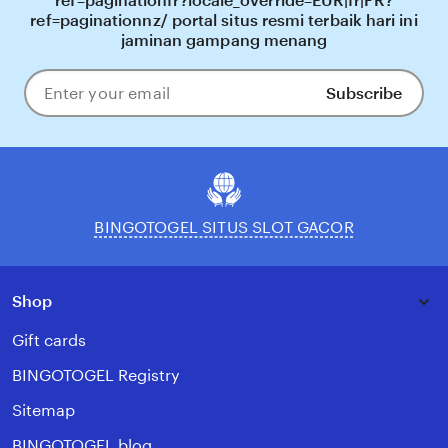
ref=paginationfr?locale_override=EUR|fr|FR?
ref=paginationnz/ portal situs resmi terbaik hari ini
jaminan gampang menang
Subscribe
Enter
your
email
BINGOTOGEL SITUS SLOT GACOR
Shop
Gift cards
BINGOTOGEL Registry
Sitemap
BINGOTOGEL blog