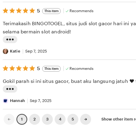
v
s
i
5
t
5
Recommends
This item
out
e
i
of
Terimakasih BINGOTOGEL, situs judi slot gacor hari ini 
5
w
n
stars
selama bermain slot android!
b
g
y
r
L
M
e
i
Katie
Sep 7, 2025
e
v
s
l
i
5
t
5
Recommends
This item
out
i
e
i
of
Gokil par
5
s
w
n
stars
s
b
g
L
a
y
r
i
Hannah
Sep 7, 2025
K
L
e
s
e
e
v
t
Previous
Next
2
3
4
5
Show other item
1
page
page
r
s
i
i
n
l
e
n