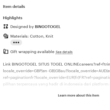
Item details
Highlights
Designed by
BINGOTOGEL
Materials: Cotton, Knit
Read
Gift wrapping available
the
See details
full
Link BINGOTOGEL SITUS TOGEL ONLINEcareers?ref=ftrim
description
locale_override=GBP|en-GB|GBau?locale_override=AUD|
ref=paginationfr?locale_override=EUR|fr|FR?ref=paginat
pilihan terpercaya yang hadir di indonesia dari platform s
Learn more about this item
Disebut sebagai situs gacor toto slot terpercaya, BIN
berbagai jenis games slot online dengan tingkat keme