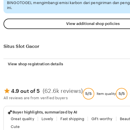
BINGOTOGEL mengimbangi emisi karbon dari pengiriman dan pen
ini.
View additional shop policies
Situs Slot Gacor
View shop registration details
(62.6k reviews)
4.9 out of 5
5/5
5/5
Item quality
All reviews are from verified buyers
Buyer highlights, summarized by AI
Great quality
Lovely
Fast shipping
Gift-worthy
Beaut
Cute