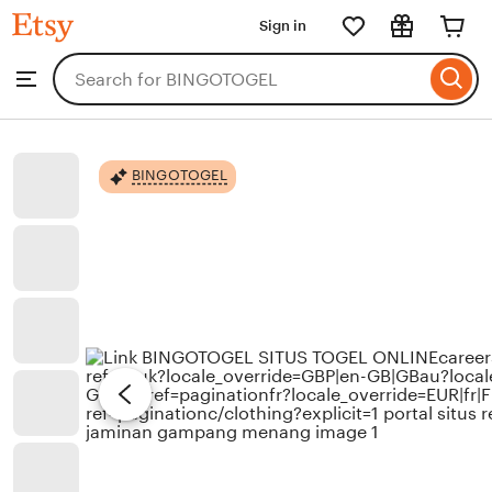
BINGOTOGEL
Sign in
Skip
to
Search
Browse
ontent
for
items
or
shops
BINGOTOGEL