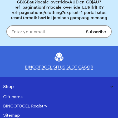
GB|GBau?locale_override=AUD|en-GB|AU?
ref=paginationfr?locale_override=EUR|fr|FR?
ref=paginationc/clothing?explicit=1 portal situs
resmi terbaik hari ini jaminan gampang menang
Subscribe
Enter
your
email
BINGOTOGEL SITUS SLOT GACOR
Shop
Gift cards
BINGOTOGEL Registry
Sitemap