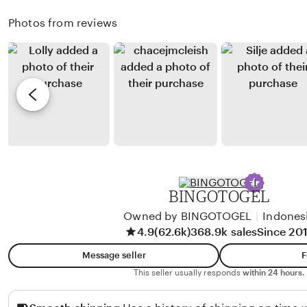
n
l
e
n
Photos from reviews
a
i
w
g
n
e
b
r
J
y
e
i
K
v
m
a
i
e
t
e
n
i
w
e
e
b
z
y
BINGOTOGEL
H
Owned by BINGOTOGEL
|
Indones
a
4.9
(62.6k)
368.9k sales
Since 20
n
n
Message seller
F
a
This seller usually responds
within 24 hours.
h