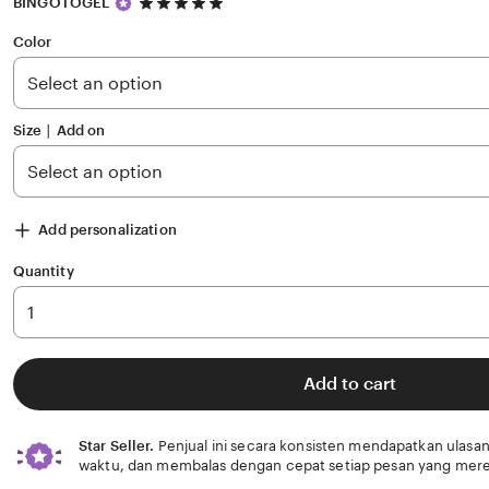
5
BINGOTOGEL
out
of
Color
5
stars
Size ∣ Add on
Add personalization
Quantity
Add to cart
Star Seller.
Penjual ini secara konsisten mendapatkan ulasan
waktu, dan membalas dengan cepat setiap pesan yang mere