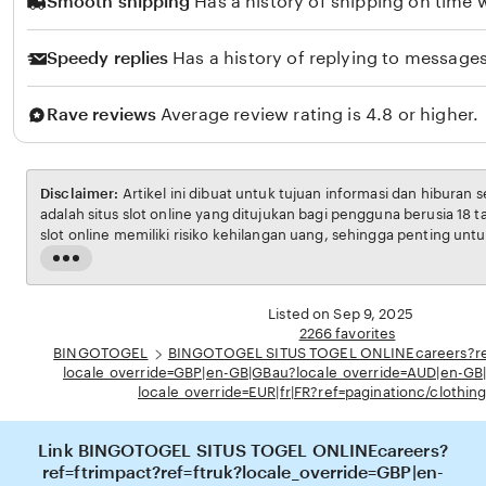
Smooth shipping
Has a history of shipping on time w
Speedy replies
Has a history of replying to messages
Rave reviews
Average review rating is 4.8 or higher.
Disclaimer:
Artikel ini dibuat untuk tujuan informasi dan hiburan 
adalah situs slot online yang ditujukan bagi pengguna berusia 18 
slot online memiliki risiko kehilangan uang, sehingga penting unt
bertanggung jawab. Penulis tidak menganjurkan pembaca untuk b
Read
penghasilan utama. Semua kemenangan maupun kekalahan sep
the
pada faktor keberuntungan dan manajemen bermain dari masing-m
full
Listed on Sep 9, 2025
description
2266 favorites
BINGOTOGEL
BINGOTOGEL SITUS TOGEL ONLINEcareers?ref=
locale_override=GBP|en-GB|GBau?locale_override=AUD|en-GB|
locale_override=EUR|fr|FR?ref=paginationc/clothing
Link BINGOTOGEL SITUS TOGEL ONLINEcareers?
ref=ftrimpact?ref=ftruk?locale_override=GBP|en-