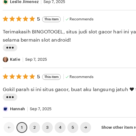
e
i
Leslie Jimenez
Sep 7, 2025
v
s
i
5
t
5
Recommends
This item
out
e
i
of
Terimakasih BINGOTOGEL, situs judi slot gacor hari ini 
5
w
n
stars
selama bermain slot android!
b
g
y
r
L
M
e
i
Katie
Sep 7, 2025
e
v
s
l
i
5
t
5
Recommends
This item
out
i
e
i
of
Gokil par
5
s
w
n
stars
s
b
g
L
a
y
r
i
Hannah
Sep 7, 2025
K
L
e
s
e
e
v
t
Previous
Next
2
3
4
5
Show other item
1
page
page
r
s
i
i