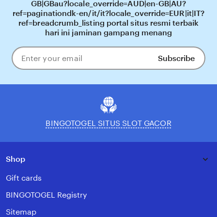
GB|GBau?locale_override=AUD|en-GB|AU?
ref=paginationdk-en/it/it?locale_override=EUR|it|IT?
ref=breadcrumb_listing portal situs resmi terbaik
hari ini jaminan gampang menang
Subscribe
Enter
your
email
BINGOTOGEL SITUS SLOT GACOR
Shop
Gift cards
BINGOTOGEL Registry
Sitemap