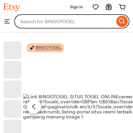
BINGOTOGEL
Sign in
Skip
to
Search
Browse
ontent
for
items
or
shops
BINGOTOGEL